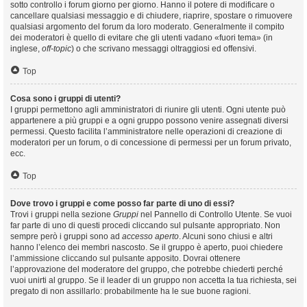
sotto controllo i forum giorno per giorno. Hanno il potere di modificare o
cancellare qualsiasi messaggio e di chiudere, riaprire, spostare o rimuovere
qualsiasi argomento del forum da loro moderato. Generalmente il compito
dei moderatori è quello di evitare che gli utenti vadano «fuori tema» (in
inglese,
off-topic
) o che scrivano messaggi oltraggiosi ed offensivi.
Top
Cosa sono i gruppi di utenti?
I gruppi permettono agli amministratori di riunire gli utenti. Ogni utente può
appartenere a più gruppi e a ogni gruppo possono venire assegnati diversi
permessi. Questo facilita l’amministratore nelle operazioni di creazione di
moderatori per un forum, o di concessione di permessi per un forum privato,
ecc.
Top
Dove trovo i gruppi e come posso far parte di uno di essi?
Trovi i gruppi nella sezione
Gruppi
nel Pannello di Controllo Utente. Se vuoi
far parte di uno di questi procedi cliccando sul pulsante appropriato. Non
sempre però i gruppi sono ad
accesso aperto
. Alcuni sono chiusi e altri
hanno l’elenco dei membri nascosto. Se il gruppo è aperto, puoi chiedere
l’ammissione cliccando sul pulsante apposito. Dovrai ottenere
l’approvazione del moderatore del gruppo, che potrebbe chiederti perché
vuoi unirti al gruppo. Se il leader di un gruppo non accetta la tua richiesta, sei
pregato di non assillarlo: probabilmente ha le sue buone ragioni.