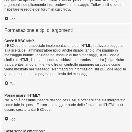
che questa opzione è disabilitata. È anche possibile spostare in cima gli
argomenti semplicemente inserendovi un messaggio. Tuttavia, sii sicuro di
rispettare le regole del forum in cui ti trovi.
Top
Formattazione e tipi di argomenti
Cos’è il BBCode?
Il BBCode è una speciale implementazione dell’HTML; l’utilizzo è soggetto
alla scelta dell’amministratore (puoi anche disabilitarlo di messaggio in
messaggio tramite l’opzione nel modulo di invio messaggi). Il BBCode è
simile all’HTML, i comandi sono racchiusi tra parentesi quadre [ e ] anziché
tra parentesi angolari < e > e offre un controllo maggiore su cosa e come
viene mostrato nei messaggi. Per maggiori informazioni sul BBCode leggi la
guida presente nella pagina per l’invio dei messaggi.
Top
Posso usare l’HTML?
No. Non è possibile inserire del codice HTML e ottenere che sia interpretato
come tale in questo Forum. La maggior parte delle funzioni dell’HTML può
essere sostituita dal BBCode.
Top
Cosa sono le emoticon?