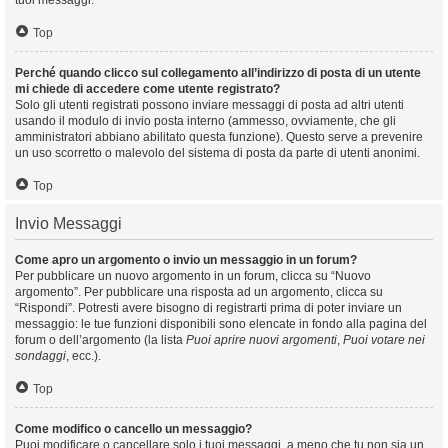
tuoi messaggi.
Top
Perché quando clicco sul collegamento all’indirizzo di posta di un utente
mi chiede di accedere come utente registrato?
Solo gli utenti registrati possono inviare messaggi di posta ad altri utenti
usando il modulo di invio posta interno (ammesso, ovviamente, che gli
amministratori abbiano abilitato questa funzione). Questo serve a prevenire
un uso scorretto o malevolo del sistema di posta da parte di utenti anonimi.
Top
Invio Messaggi
Come apro un argomento o invio un messaggio in un forum?
Per pubblicare un nuovo argomento in un forum, clicca su “Nuovo
argomento”. Per pubblicare una risposta ad un argomento, clicca su
“Rispondi”. Potresti avere bisogno di registrarti prima di poter inviare un
messaggio: le tue funzioni disponibili sono elencate in fondo alla pagina del
forum o dell’argomento (la lista
Puoi aprire nuovi argomenti
,
Puoi votare nei
sondaggi
, ecc.).
Top
Come modifico o cancello un messaggio?
Puoi modificare o cancellare solo i tuoi messaggi, a meno che tu non sia un