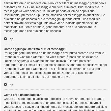
amministratore o un moderatore. Puoi cancellare un messaggio premendo il
pulsante con la «X» nel messaggio che vuoi eliminare. Puoi modificare un
messaggio (a volte solo per un limitato periodo di tempo dopo il suo
inserimento) premendo il pulsante
modifica
nel messaggio in questione. Se
qualcuno ha già risposto al tuo messaggio, quando effettui una modifica,
potresti trovare del testo aggiunto dove viene indicato quante volte l’hai
modificato. Un utente normale, generalmente, non può cancellare un
messaggio dopo che qualcuno ha risposto.
Top
Come aggiungo una firma ai miei messaggi?
Per aggiungere una firma ad un messaggio devi prima crearne una tramite il
Pannello di Controllo Utente. Una volta creata, è possibile selezionare
l’opzione
Aggiungi la firma
nel modulo di invio. È inoltre possibile
aggiungere una firma a tutti i tuoi messaggi selezionando l’apposita voce nel
Pannello di Controllo Utente. Se lo si fa, è possibile evitare che una firma
venga aggiunta ai singoli messaggi deselezionando la casella per
aggiungere la firma all’interno del modulo di invio.
Top
Come creo un sondaggio?
Creare un sondaggio è facile: quando inizi un nuovo argomento (o quando
modifichi il primo messaggio di un argomento, se ti è permesso) dovresti
vedere, sotto lo spazio per l’inserimento del messaggio, un riquadro dal titolo
Aggiungi sondaggio
(se non lo vedi, probabilmente non hai il diritto di creare