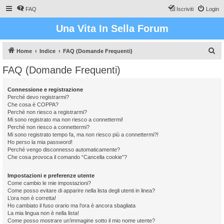
FAQ
Iscriviti
Login
Una Vita In Sella Forum
C
Home
Indice
FAQ (Domande Frequenti)
e
FAQ (Domande Frequenti)
r
c
Connessione e registrazione
Perché devo registrarmi?
a
Che cosa è COPPA?
Perché non riesco a registrarmi?
Mi sono registrato ma non riesco a connettermi!
Perché non riesco a connettermi?
Mi sono registrato tempo fa, ma non riesco più a connettermi?!
Ho perso la mia password!
Perché vengo disconnesso automaticamente?
Che cosa provoca il comando “Cancella cookie”?
Impostazioni e preferenze utente
Come cambio le mie impostazioni?
Come posso evitare di apparire nella lista degli utenti in linea?
L’ora non è corretta!
Ho cambiato il fuso orario ma l’ora è ancora sbagliata
La mia lingua non è nella lista!
Come posso mostrare un’immagine sotto il mio nome utente?