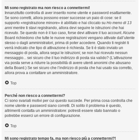
Mi sono registrato ma non riesco a connettermi!
Innanzitutto controlla di aver inserito nome utente e password esattamente.
Se sono corretti, allora possono esser successe un paio di cose: se il
supporto «registrazione minore» è abilitato e hai cliccato su
Ho meno di 13
anni
mentre ti stavi registrando, allora devi seguire le istruzioni che hai
ricevuto. Se questo non è il tuo caso, forse devi attivare il tuo account. Alcune
Board richiedono che tutte le nuove registrazioni vengano attivate dall’utente
stesso o dagli amministratori, prima di poter accedere. Quando ti registri ti
verrà indicato che tipo di attivazione è richiesta. Se ti è stato inviato un
messaggio di posta, allora segui le istruzioni; se non hai ricevuto nessun
messaggio... sei sicuro che il tuo indirizzo di posta sia valido? (L’attivazione
via posta serve a ridurre la possibilità di avere utenti anonimi che abusano
della Board.) Se sei sicuro che l’indirizzo di posta che hai usato sia corretto,
allora prova a contattare un amministratore.
Top
Perché non riesco a connettermi?
Ci sono svariati motivi per cui questo succede. Per prima cosa controlla che
nome utente e password siano corretti. Di solito il problema è questo,
altrimenti contatta un amministratore: potresti essere stato bannato o
potrebbe esserci un errore di configurazione.
Top
Mi sono registrato tempo fa, ma non riesco più a connettermi?!