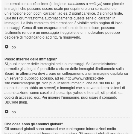
Le «emoticon» o «faccine» (in inglese,
emoticons
o
smileys
) sono piccole
immagini che possono essere usate per esprimere una sensazione o
un’emozione con pochi caratteri; ad es. :) significa felice, :( significa triste.
Questo Forum trasforma automaticamente queste serie di caratteri in
immagini. La lista completa delle emoticon è visibile nella pagina di invio
messaggi. Cerca di non esagerare nell’uso delle emoticon, possono
facilmente rendere un messaggio illeggibile, e un moderatore potrebbe
decidere di modificarlo o addirittura rimuoverlo.
Top
Posso inserire delle immagini?
Sì, puoi inserire delle immagini nei tuoi messaggi. Se l’amministratore
permette gli allegati è possibile caricare delle immagini direttamente sulla
Board; in alternativa devi creare un collegamento a un’immagine ospitata su
un server di pubblico accesso, ad es. http://www.indirizzo-del-
sito.com/immagine.gif. Non puoi inserire immagini che hai sul tuo PC (a
meno che non abbia un server!) o immagini che si trovano dietro sistemi di
autenticazione, come caselle di posta tipo yahoo o hotmail, siti protetti da
codici di accesso, ecc. Per inserire l’immagine, puoi usare il comando
BBCode [img].
Top
Che cosa sono gli annunci globali?
Gli annunci globali sono annunci che contengono informazioni molto
importanti e tu dovresti leggerli quanto prima. Gli annunci globali appaiono in