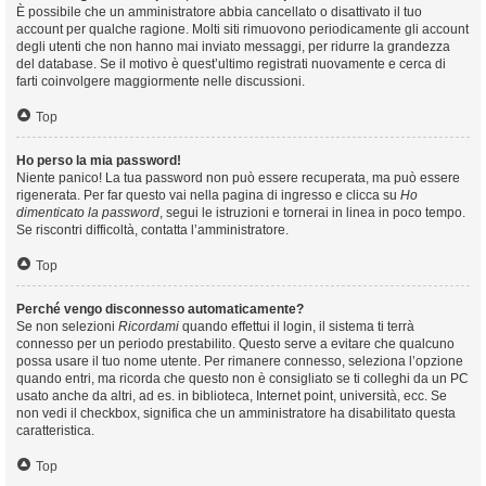
È possibile che un amministratore abbia cancellato o disattivato il tuo
account per qualche ragione. Molti siti rimuovono periodicamente gli account
degli utenti che non hanno mai inviato messaggi, per ridurre la grandezza
del database. Se il motivo è quest’ultimo registrati nuovamente e cerca di
farti coinvolgere maggiormente nelle discussioni.
Top
Ho perso la mia password!
Niente panico! La tua password non può essere recuperata, ma può essere
rigenerata. Per far questo vai nella pagina di ingresso e clicca su
Ho
dimenticato la password
, segui le istruzioni e tornerai in linea in poco tempo.
Se riscontri difficoltà, contatta l’amministratore.
Top
Perché vengo disconnesso automaticamente?
Se non selezioni
Ricordami
quando effettui il login, il sistema ti terrà
connesso per un periodo prestabilito. Questo serve a evitare che qualcuno
possa usare il tuo nome utente. Per rimanere connesso, seleziona l’opzione
quando entri, ma ricorda che questo non è consigliato se ti colleghi da un PC
usato anche da altri, ad es. in biblioteca, Internet point, università, ecc. Se
non vedi il checkbox, significa che un amministratore ha disabilitato questa
caratteristica.
Top