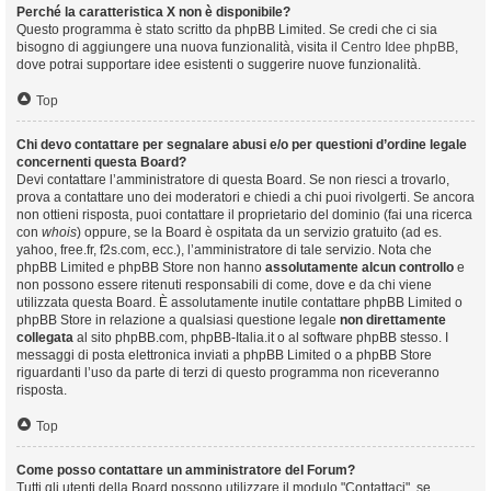
Perché la caratteristica X non è disponibile?
Questo programma è stato scritto da phpBB Limited. Se credi che ci sia
bisogno di aggiungere una nuova funzionalità, visita il
Centro Idee phpBB
,
dove potrai supportare idee esistenti o suggerire nuove funzionalità.
Top
Chi devo contattare per segnalare abusi e/o per questioni d’ordine legale
concernenti questa Board?
Devi contattare l’amministratore di questa Board. Se non riesci a trovarlo,
prova a contattare uno dei moderatori e chiedi a chi puoi rivolgerti. Se ancora
non ottieni risposta, puoi contattare il proprietario del dominio (fai una ricerca
con
whois
) oppure, se la Board è ospitata da un servizio gratuito (ad es.
yahoo, free.fr, f2s.com, ecc.), l’amministratore di tale servizio. Nota che
phpBB Limited e phpBB Store non hanno
assolutamente alcun controllo
e
non possono essere ritenuti responsabili di come, dove e da chi viene
utilizzata questa Board. È assolutamente inutile contattare phpBB Limited o
phpBB Store in relazione a qualsiasi questione legale
non direttamente
collegata
al sito phpBB.com, phpBB-Italia.it o al software phpBB stesso. I
messaggi di posta elettronica inviati a phpBB Limited o a phpBB Store
riguardanti l’uso da parte di terzi di questo programma non riceveranno
risposta.
Top
Come posso contattare un amministratore del Forum?
Tutti gli utenti della Board possono utilizzare il modulo "Contattaci", se