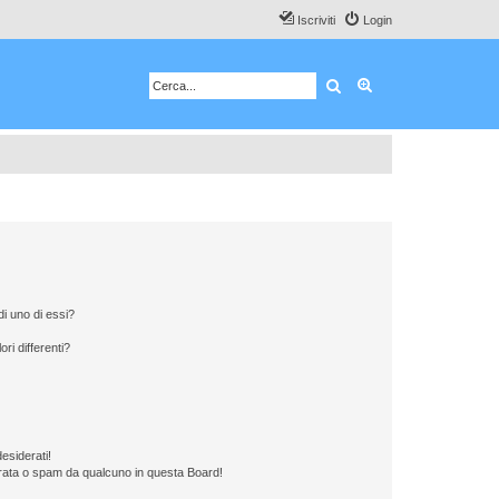
Iscriviti
Login
Cerca
Ricerca avanzata
i uno di essi?
ri differenti?
esiderati!
rata o spam da qualcuno in questa Board!