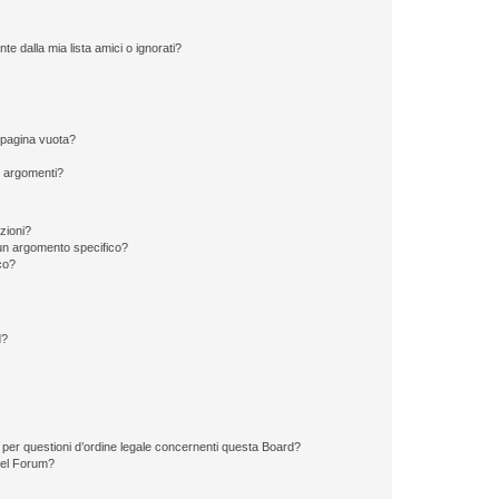
 dalla mia lista amici o ignorati?
 pagina vuota?
i argomenti?
izioni?
un argomento specifico?
co?
d?
 per questioni d’ordine legale concernenti questa Board?
del Forum?