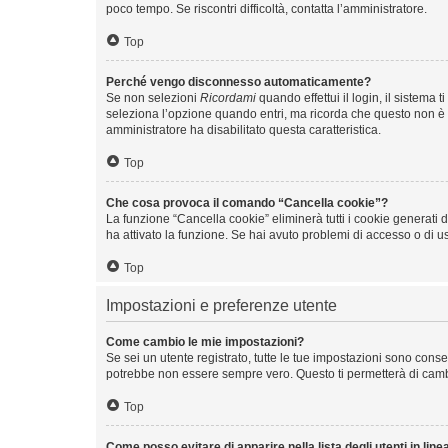
poco tempo. Se riscontri difficoltà, contatta l’amministratore.
Top
Perché vengo disconnesso automaticamente?
Se non selezioni
Ricordami
quando effettui il login, il sistem
seleziona l’opzione quando entri, ma ricorda che questo non è con
amministratore ha disabilitato questa caratteristica.
Top
Che cosa provoca il comando “Cancella cookie”?
La funzione “Cancella cookie” eliminerà tutti i cookie generati
ha attivato la funzione. Se hai avuto problemi di accesso o di us
Top
Impostazioni e preferenze utente
Come cambio le mie impostazioni?
Se sei un utente registrato, tutte le tue impostazioni sono con
potrebbe non essere sempre vero. Questo ti permetterà di cambia
Top
Come posso evitare di apparire nella lista degli utenti in line