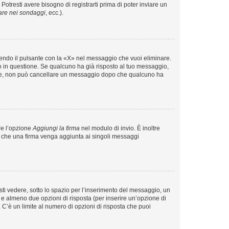
tresti avere bisogno di registrarti prima di poter inviare un
are nei sondaggi
, ecc.).
endo il pulsante con la «X» nel messaggio che vuoi eliminare.
in questione. Se qualcuno ha già risposto al tuo messaggio,
mente, non può cancellare un messaggio dopo che qualcuno ha
re l’opzione
Aggiungi la firma
nel modulo di invio. È inoltre
re che una firma venga aggiunta ai singoli messaggi
i vedere, sotto lo spazio per l’inserimento del messaggio, un
o e almeno due opzioni di risposta (per inserire un’opzione di
). C’è un limite al numero di opzioni di risposta che puoi