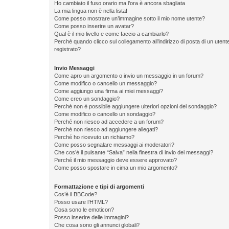
Ho cambiato il fuso orario ma l’ora è ancora sbagliata
La mia lingua non è nella lista!
Come posso mostrare un’immagine sotto il mio nome utente?
Come posso inserire un avatar?
Qual è il mio livello e come faccio a cambiarlo?
Perché quando clicco sul collegamento all’indirizzo di posta di un ute
registrato?
Invio Messaggi
Come apro un argomento o invio un messaggio in un forum?
Come modifico o cancello un messaggio?
Come aggiungo una firma ai miei messaggi?
Come creo un sondaggio?
Perché non è possibile aggiungere ulteriori opzioni del sondaggio?
Come modifico o cancello un sondaggio?
Perché non riesco ad accedere a un forum?
Perché non riesco ad aggiungere allegati?
Perché ho ricevuto un richiamo?
Come posso segnalare messaggi ai moderatori?
Che cos’è il pulsante “Salva” nella finestra di invio dei messaggi?
Perché il mio messaggio deve essere approvato?
Come posso spostare in cima un mio argomento?
Formattazione e tipi di argomenti
Cos’è il BBCode?
Posso usare l’HTML?
Cosa sono le emoticon?
Posso inserire delle immagini?
Che cosa sono gli annunci globali?