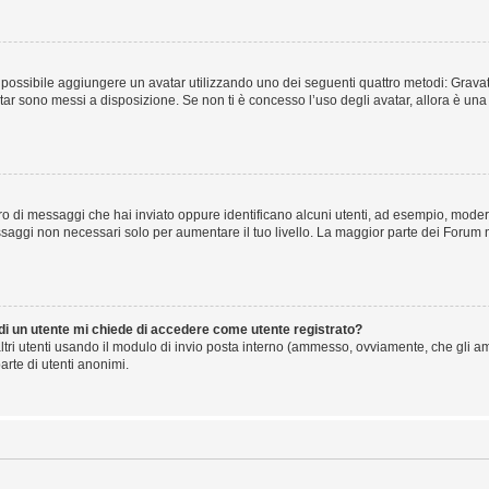
” è possibile aggiungere un avatar utilizzando uno dei seguenti quattro metodi: Gra
atar sono messi a disposizione. Se non ti è concesso l’uso degli avatar, allora è un
mero di messaggi che hai inviato oppure identificano alcuni utenti, ad esempio, mode
ssaggi non necessari solo per aumentare il tuo livello. La maggior parte dei Forum
 di un utente mi chiede di accedere come utente registrato?
altri utenti usando il modulo di invio posta interno (ammesso, ovviamente, che gli a
arte di utenti anonimi.