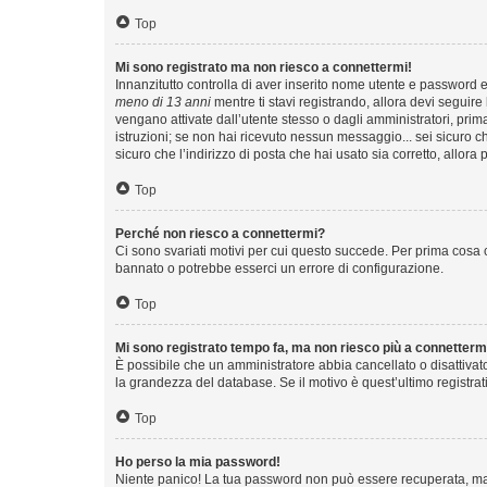
Top
Mi sono registrato ma non riesco a connettermi!
Innanzitutto controlla di aver inserito nome utente e password e
meno di 13 anni
mentre ti stavi registrando, allora devi seguire 
vengano attivate dall’utente stesso o dagli amministratori, prima 
istruzioni; se non hai ricevuto nessun messaggio... sei sicuro ch
sicuro che l’indirizzo di posta che hai usato sia corretto, allora
Top
Perché non riesco a connettermi?
Ci sono svariati motivi per cui questo succede. Per prima cosa c
bannato o potrebbe esserci un errore di configurazione.
Top
Mi sono registrato tempo fa, ma non riesco più a connetterm
È possibile che un amministratore abbia cancellato o disattivat
la grandezza del database. Se il motivo è quest’ultimo registra
Top
Ho perso la mia password!
Niente panico! La tua password non può essere recuperata, ma p