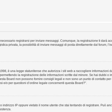
necessario registrarsi per inviare messaggi. Comunque, la registrazione ti darà acce
tica privata, la possibilità di inviare messaggi di posta direttamente dal forum, l’is
98, è una legge statunitense che autorizza i siti web a raccogliere informazioni da 
, permettendo la registrazione delle informazioni scritte dal minore. Se hai dubbi o i
esta Board non possono fornire consigli legali e non sono un punto di contatto per q
i e/o per questioni d’ordine legale concernenti questa Board?”.
 indirizzo IP oppure vietato il nome utente che stai tentando di registrare. Può anch
sistenza.