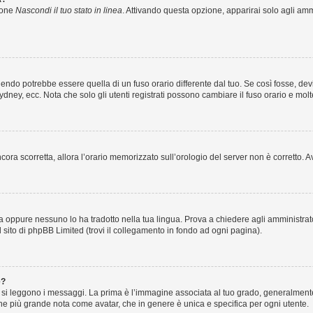
zione
Nascondi il tuo stato in linea
. Attivando questa opzione, apparirai solo agli ammi
ndo potrebbe essere quella di un fuso orario differente dal tuo. Se così fosse, devi 
ydney, ecc. Nota che solo gli utenti registrati possono cambiare il fuso orario e mol
 ancora scorretta, allora l’orario memorizzato sull’orologio del server non è corretto
a oppure nessuno lo ha tradotto nella tua lingua. Prova a chiedere agli amministrator
l sito di phpBB Limited (trovi il collegamento in fondo ad ogni pagina).
e?
 leggono i messaggi. La prima è l’immagine associata al tuo grado, generalmente ha
agine più grande nota come avatar, che in genere è unica e specifica per ogni utente.