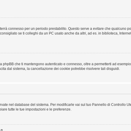
a ti terrà connesso per un periodo prestabilito. Questo serve a evitare che qualcuno
sigliato se ti colleghi da un PC usato anche da altri, ad es. in biblioteca, Internet
 da phpBB che ti mantengono autenticato e connesso, oltre a permetterti ad esempio d
cita dal sistema, la cancellazione dei cookie potrebbe risolvere tali disguidi.
servate nel database del sistema. Per modificarle vai sul tuo Pannello di Controllo
re tutte le tue impostazioni e le preferenze.
a?