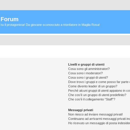
a Forum
ei tu il protagonista! Da giovane sconosciuto a trionfatore in Maglia Rosa!
Livelli e gruppi di utenti
Cosa sono gli amministratori?
Cosa sono i moderatori?
Cosa sono i gruppi di utenti?
Dove trovo i gruppi e come posso far parte d
Come divento leader di un gruppo?
Perché alcuni gruppi di utenti appaiono in colo
Che cos’è un gruppo di utenti predefinito?
Che cos’è il collegamento “Staff”?
Messaggi privati
Non riesco ad inviare messaggi privati!
Continuano ad arrivarmi messaggi privati ind
Ho ricevuto un messaggio di posta indeside