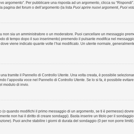
 argomento”. Per pubblicare una risposta ad un argomento, clicca su “Rispondi”. Po
la pagina del forum o dell’argomento (la lista
Puoi aprire nuovi argomenti
,
Puoi vot
 tu non sia un amministratore o un moderatore. Puoi cancellare un messaggio prem
iodo di tempo dopo il suo inserimento) premendo il pulsante
modifica
nel messaggio 
nto dove viene indicato quante volte l’hai modificato. Un utente normale, general
a tramite il Pannello di Controllo Utente. Una volta creata, è possibile seleziona
ndo l’apposita voce nel Pannello di Controllo Utente. Se lo si fa, è possibile evita
el modulo di invio.
(o quando modifichi il primo messaggio di un argomento, se ti è permesso) dovrest
mente non hai il diritto di creare sondaggi). Basta inserire un titolo per il sondaggi
pzione
). Puoi anche stabilire i giorni di durata del sondaggio (0 per non porre limiti