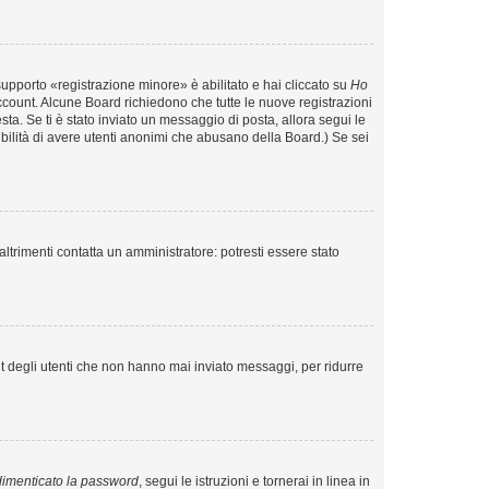
supporto «registrazione minore» è abilitato e hai cliccato su
Ho
o account. Alcune Board richiedono che tutte le nuove registrazioni
esta. Se ti è stato inviato un messaggio di posta, allora segui le
ssibilità di avere utenti anonimi che abusano della Board.) Se sei
ltrimenti contatta un amministratore: potresti essere stato
t degli utenti che non hanno mai inviato messaggi, per ridurre
imenticato la password
, segui le istruzioni e tornerai in linea in