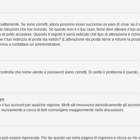
sattamente. Se sono corretti, allora possono esser successe un paio di cose: se il 
le istruzioni che hai ricevuto. Se questo non è il tuo caso, forse devi attivare il tu
di poter accedere. Quando ti registri ti verrà indicato che tipo di attivazione è richi
e il tuo indirizzo di posta sia valido? (L’attivazione via posta serve a ridurre la po
 prova a contattare un amministratore.
ontrolla che nome utente e password siano corretti. Di solito il problema è questo, a
i?!
o il tuo account per qualche ragione. Molti siti rimuovono periodicamente gli accoun
ti nuovamente e cerca di farti coinvolgere maggiormente nelle discussioni.
uò essere rigenerata. Per far questo vai nella pagina di ingresso e clicca su
Ho d