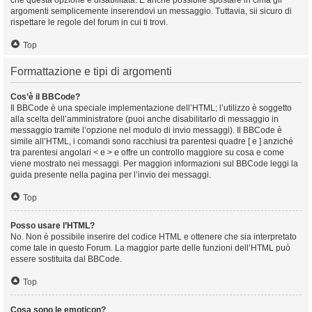
che questa opzione è disabilitata. È anche possibile spostare in cima gli
argomenti semplicemente inserendovi un messaggio. Tuttavia, sii sicuro di
rispettare le regole del forum in cui ti trovi.
Top
Formattazione e tipi di argomenti
Cos’è il BBCode?
Il BBCode è una speciale implementazione dell’HTML; l’utilizzo è soggetto
alla scelta dell’amministratore (puoi anche disabilitarlo di messaggio in
messaggio tramite l’opzione nel modulo di invio messaggi). Il BBCode è
simile all’HTML, i comandi sono racchiusi tra parentesi quadre [ e ] anziché
tra parentesi angolari < e > e offre un controllo maggiore su cosa e come
viene mostrato nei messaggi. Per maggiori informazioni sul BBCode leggi la
guida presente nella pagina per l’invio dei messaggi.
Top
Posso usare l’HTML?
No. Non è possibile inserire del codice HTML e ottenere che sia interpretato
come tale in questo Forum. La maggior parte delle funzioni dell’HTML può
essere sostituita dal BBCode.
Top
Cosa sono le emoticon?