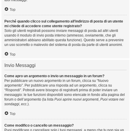
tuoi messaggi.
Top
Perché quando clicco sul collegamento all’indirizzo di posta di un utente
mi chiede di accedere come utente registrato?
Solo gli utenti registrati possono inviare messaggi di posta ad altri utenti
usando il modulo di invio posta interno (ammesso, ovviamente, che gli
amministratori abbiano abilitato questa funzione). Questo serve a prevenire
un uso scorretto o malevolo del sistema di posta da parte di utenti anonimi.
Top
Invio Messaggi
Come apro un argomento o invio un messaggio in un forum?
Per pubblicare un nuovo argomento in un forum, clicca su “Nuovo
argomento”. Per pubblicare una risposta ad un argomento, clicca su
“Rispondi”. Potresti avere bisogno di registrarti prima di poter inviare un
messaggio: le tue funzioni disponibili sono elencate in fondo alla pagina del
forum o dell’argomento (la lista
Puoi aprire nuovi argomenti
,
Puoi votare nei
sondaggi
, ecc.).
Top
Come modifico o cancello un messaggio?
Puoi modificare o cancellare solo i tuoi messaggi, a meno che tu non sia un