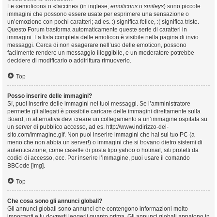
Le «emoticon» o «faccine» (in inglese,
emoticons
o
smileys
) sono piccole
immagini che possono essere usate per esprimere una sensazione o
un’emozione con pochi caratteri; ad es. :) significa felice, :( significa triste.
Questo Forum trasforma automaticamente queste serie di caratteri in
immagini. La lista completa delle emoticon è visibile nella pagina di invio
messaggi. Cerca di non esagerare nell’uso delle emoticon, possono
facilmente rendere un messaggio illeggibile, e un moderatore potrebbe
decidere di modificarlo o addirittura rimuoverlo.
Top
Posso inserire delle immagini?
Sì, puoi inserire delle immagini nei tuoi messaggi. Se l’amministratore
permette gli allegati è possibile caricare delle immagini direttamente sulla
Board; in alternativa devi creare un collegamento a un’immagine ospitata su
un server di pubblico accesso, ad es. http://www.indirizzo-del-
sito.com/immagine.gif. Non puoi inserire immagini che hai sul tuo PC (a
meno che non abbia un server!) o immagini che si trovano dietro sistemi di
autenticazione, come caselle di posta tipo yahoo o hotmail, siti protetti da
codici di accesso, ecc. Per inserire l’immagine, puoi usare il comando
BBCode [img].
Top
Che cosa sono gli annunci globali?
Gli annunci globali sono annunci che contengono informazioni molto
importanti e tu dovresti leggerli quanto prima. Gli annunci globali appaiono in