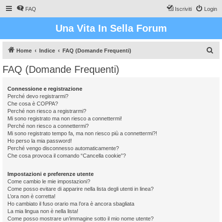
FAQ
Iscriviti
Login
Una Vita In Sella Forum
C
Home
Indice
FAQ (Domande Frequenti)
e
FAQ (Domande Frequenti)
r
c
Connessione e registrazione
Perché devo registrarmi?
a
Che cosa è COPPA?
Perché non riesco a registrarmi?
Mi sono registrato ma non riesco a connettermi!
Perché non riesco a connettermi?
Mi sono registrato tempo fa, ma non riesco più a connettermi?!
Ho perso la mia password!
Perché vengo disconnesso automaticamente?
Che cosa provoca il comando “Cancella cookie”?
Impostazioni e preferenze utente
Come cambio le mie impostazioni?
Come posso evitare di apparire nella lista degli utenti in linea?
L’ora non è corretta!
Ho cambiato il fuso orario ma l’ora è ancora sbagliata
La mia lingua non è nella lista!
Come posso mostrare un’immagine sotto il mio nome utente?