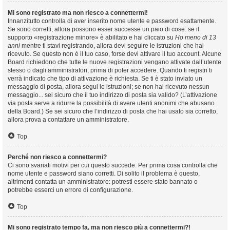
Mi sono registrato ma non riesco a connettermi!
Innanzitutto controlla di aver inserito nome utente e password esattamente.
Se sono corretti, allora possono esser successe un paio di cose: se il
supporto «registrazione minore» è abilitato e hai cliccato su
Ho meno di 13
anni
mentre ti stavi registrando, allora devi seguire le istruzioni che hai
ricevuto. Se questo non è il tuo caso, forse devi attivare il tuo account. Alcune
Board richiedono che tutte le nuove registrazioni vengano attivate dall’utente
stesso o dagli amministratori, prima di poter accedere. Quando ti registri ti
verrà indicato che tipo di attivazione è richiesta. Se ti è stato inviato un
messaggio di posta, allora segui le istruzioni; se non hai ricevuto nessun
messaggio... sei sicuro che il tuo indirizzo di posta sia valido? (L’attivazione
via posta serve a ridurre la possibilità di avere utenti anonimi che abusano
della Board.) Se sei sicuro che l’indirizzo di posta che hai usato sia corretto,
allora prova a contattare un amministratore.
Top
Perché non riesco a connettermi?
Ci sono svariati motivi per cui questo succede. Per prima cosa controlla che
nome utente e password siano corretti. Di solito il problema è questo,
altrimenti contatta un amministratore: potresti essere stato bannato o
potrebbe esserci un errore di configurazione.
Top
Mi sono registrato tempo fa, ma non riesco più a connettermi?!