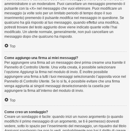
amministratore o un moderatore. Puoi cancellare un messaggio premendo il
pulsante con la «X» nel messaggio che vuoi eliminare. Puoi modificare un
messaggio (a volte solo per un limitato periodo di tempo dopo il suo
inserimento) premendo il pulsante
modifica
nel messaggio in questione. Se
qualcuno ha già risposto al tuo messaggio, quando effettui una modifica,
potresti trovare del testo aggiunto dove viene indicato quante volte l’hai
modificato. Un utente normale, generalmente, non può cancellare un
messaggio dopo che qualcuno ha risposto.
Top
Come aggiungo una firma ai miei messaggi?
Per aggiungere una firma ad un messaggio devi prima crearne una tramite il
Pannello di Controllo Utente. Una volta creata, è possibile selezionare
l’opzione
Aggiungi la firma
nel modulo di invio. È inoltre possibile
aggiungere una firma a tutti i tuoi messaggi selezionando l’apposita voce nel
Pannello di Controllo Utente. Se lo si fa, è possibile evitare che una firma
venga aggiunta ai singoli messaggi deselezionando la casella per
aggiungere la firma all’interno del modulo di invio.
Top
Come creo un sondaggio?
Creare un sondaggio è facile: quando inizi un nuovo argomento (o quando
modifichi il primo messaggio di un argomento, se ti è permesso) dovresti
vedere, sotto lo spazio per l’inserimento del messaggio, un riquadro dal titolo
Aggiungi sondaggio
(se non lo vedi, probabilmente non hai il diritto di creare