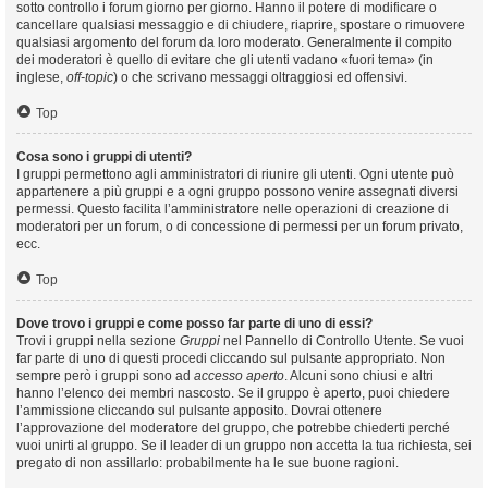
sotto controllo i forum giorno per giorno. Hanno il potere di modificare o
cancellare qualsiasi messaggio e di chiudere, riaprire, spostare o rimuovere
qualsiasi argomento del forum da loro moderato. Generalmente il compito
dei moderatori è quello di evitare che gli utenti vadano «fuori tema» (in
inglese,
off-topic
) o che scrivano messaggi oltraggiosi ed offensivi.
Top
Cosa sono i gruppi di utenti?
I gruppi permettono agli amministratori di riunire gli utenti. Ogni utente può
appartenere a più gruppi e a ogni gruppo possono venire assegnati diversi
permessi. Questo facilita l’amministratore nelle operazioni di creazione di
moderatori per un forum, o di concessione di permessi per un forum privato,
ecc.
Top
Dove trovo i gruppi e come posso far parte di uno di essi?
Trovi i gruppi nella sezione
Gruppi
nel Pannello di Controllo Utente. Se vuoi
far parte di uno di questi procedi cliccando sul pulsante appropriato. Non
sempre però i gruppi sono ad
accesso aperto
. Alcuni sono chiusi e altri
hanno l’elenco dei membri nascosto. Se il gruppo è aperto, puoi chiedere
l’ammissione cliccando sul pulsante apposito. Dovrai ottenere
l’approvazione del moderatore del gruppo, che potrebbe chiederti perché
vuoi unirti al gruppo. Se il leader di un gruppo non accetta la tua richiesta, sei
pregato di non assillarlo: probabilmente ha le sue buone ragioni.