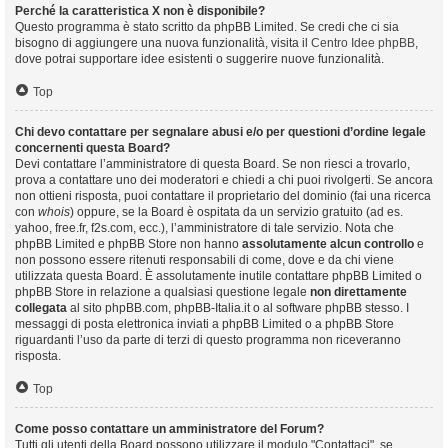
Perché la caratteristica X non è disponibile?
Questo programma è stato scritto da phpBB Limited. Se credi che ci sia
bisogno di aggiungere una nuova funzionalità, visita il
Centro Idee phpBB
,
dove potrai supportare idee esistenti o suggerire nuove funzionalità.
Top
Chi devo contattare per segnalare abusi e/o per questioni d’ordine legale
concernenti questa Board?
Devi contattare l’amministratore di questa Board. Se non riesci a trovarlo,
prova a contattare uno dei moderatori e chiedi a chi puoi rivolgerti. Se ancora
non ottieni risposta, puoi contattare il proprietario del dominio (fai una ricerca
con
whois
) oppure, se la Board è ospitata da un servizio gratuito (ad es.
yahoo, free.fr, f2s.com, ecc.), l’amministratore di tale servizio. Nota che
phpBB Limited e phpBB Store non hanno
assolutamente alcun controllo
e
non possono essere ritenuti responsabili di come, dove e da chi viene
utilizzata questa Board. È assolutamente inutile contattare phpBB Limited o
phpBB Store in relazione a qualsiasi questione legale
non direttamente
collegata
al sito phpBB.com, phpBB-Italia.it o al software phpBB stesso. I
messaggi di posta elettronica inviati a phpBB Limited o a phpBB Store
riguardanti l’uso da parte di terzi di questo programma non riceveranno
risposta.
Top
Come posso contattare un amministratore del Forum?
Tutti gli utenti della Board possono utilizzare il modulo "Contattaci", se