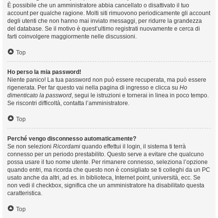
È possibile che un amministratore abbia cancellato o disattivato il tuo
account per qualche ragione. Molti siti rimuovono periodicamente gli account
degli utenti che non hanno mai inviato messaggi, per ridurre la grandezza
del database. Se il motivo è quest’ultimo registrati nuovamente e cerca di
farti coinvolgere maggiormente nelle discussioni.
Top
Ho perso la mia password!
Niente panico! La tua password non può essere recuperata, ma può essere
rigenerata. Per far questo vai nella pagina di ingresso e clicca su
Ho
dimenticato la password
, segui le istruzioni e tornerai in linea in poco tempo.
Se riscontri difficoltà, contatta l’amministratore.
Top
Perché vengo disconnesso automaticamente?
Se non selezioni
Ricordami
quando effettui il login, il sistema ti terrà
connesso per un periodo prestabilito. Questo serve a evitare che qualcuno
possa usare il tuo nome utente. Per rimanere connesso, seleziona l’opzione
quando entri, ma ricorda che questo non è consigliato se ti colleghi da un PC
usato anche da altri, ad es. in biblioteca, Internet point, università, ecc. Se
non vedi il checkbox, significa che un amministratore ha disabilitato questa
caratteristica.
Top