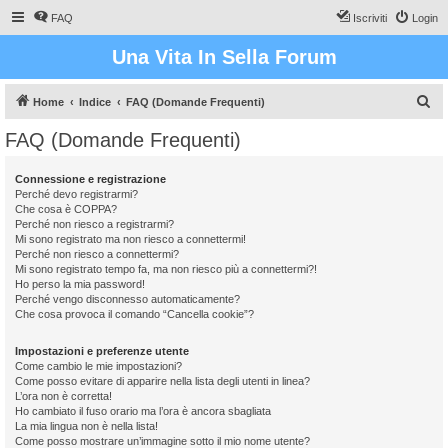
FAQ
Iscriviti
Login
Una Vita In Sella Forum
C
Home
Indice
FAQ (Domande Frequenti)
e
FAQ (Domande Frequenti)
r
c
Connessione e registrazione
Perché devo registrarmi?
a
Che cosa è COPPA?
Perché non riesco a registrarmi?
Mi sono registrato ma non riesco a connettermi!
Perché non riesco a connettermi?
Mi sono registrato tempo fa, ma non riesco più a connettermi?!
Ho perso la mia password!
Perché vengo disconnesso automaticamente?
Che cosa provoca il comando “Cancella cookie”?
Impostazioni e preferenze utente
Come cambio le mie impostazioni?
Come posso evitare di apparire nella lista degli utenti in linea?
L’ora non è corretta!
Ho cambiato il fuso orario ma l’ora è ancora sbagliata
La mia lingua non è nella lista!
Come posso mostrare un’immagine sotto il mio nome utente?