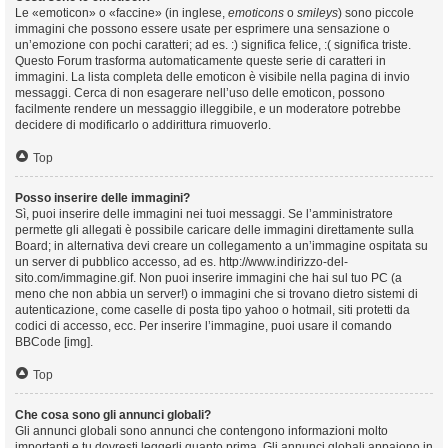
Le «emoticon» o «faccine» (in inglese,
emoticons
o
smileys
) sono piccole
immagini che possono essere usate per esprimere una sensazione o
un’emozione con pochi caratteri; ad es. :) significa felice, :( significa triste.
Questo Forum trasforma automaticamente queste serie di caratteri in
immagini. La lista completa delle emoticon è visibile nella pagina di invio
messaggi. Cerca di non esagerare nell’uso delle emoticon, possono
facilmente rendere un messaggio illeggibile, e un moderatore potrebbe
decidere di modificarlo o addirittura rimuoverlo.
Top
Posso inserire delle immagini?
Sì, puoi inserire delle immagini nei tuoi messaggi. Se l’amministratore
permette gli allegati è possibile caricare delle immagini direttamente sulla
Board; in alternativa devi creare un collegamento a un’immagine ospitata su
un server di pubblico accesso, ad es. http://www.indirizzo-del-
sito.com/immagine.gif. Non puoi inserire immagini che hai sul tuo PC (a
meno che non abbia un server!) o immagini che si trovano dietro sistemi di
autenticazione, come caselle di posta tipo yahoo o hotmail, siti protetti da
codici di accesso, ecc. Per inserire l’immagine, puoi usare il comando
BBCode [img].
Top
Che cosa sono gli annunci globali?
Gli annunci globali sono annunci che contengono informazioni molto
importanti e tu dovresti leggerli quanto prima. Gli annunci globali appaiono in