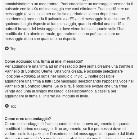
amministratore o un moderatore. Puoi cancellare un messaggio premendo il
pulsante con la «X» nel messaggio che vuoi eliminare. Puoi modificare un
messaggio (a volte solo per un limitato periodo di tempo dopo il suo
inserimento) premendo il pulsante
modifica
nel messaggio in questione. Se
qualcuno ha già risposto al tuo messaggio, quando effettui una modifica,
potresti trovare del testo aggiunto dove viene indicato quante volte l’hai
modificato. Un utente normale, generalmente, non può cancellare un
messaggio dopo che qualcuno ha risposto.
Top
Come aggiungo una firma ai miei messaggi?
Per aggiungere una firma ad un messaggio devi prima crearne una tramite il
Pannello di Controllo Utente. Una volta creata, è possibile selezionare
l’opzione
Aggiungi la firma
nel modulo di invio. È inoltre possibile
aggiungere una firma a tutti i tuoi messaggi selezionando l’apposita voce nel
Pannello di Controllo Utente. Se lo si fa, è possibile evitare che una firma
venga aggiunta ai singoli messaggi deselezionando la casella per
aggiungere la firma all’interno del modulo di invio.
Top
Come creo un sondaggio?
Creare un sondaggio è facile: quando inizi un nuovo argomento (o quando
modifichi il primo messaggio di un argomento, se ti è permesso) dovresti
vedere, sotto lo spazio per l’inserimento del messaggio, un riquadro dal titolo
Aggiungi sondaggio
(se non lo vedi, probabilmente non hai il diritto di creare