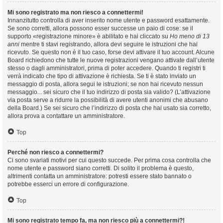
Mi sono registrato ma non riesco a connettermi!
Innanzitutto controlla di aver inserito nome utente e password esattamente.
Se sono corretti, allora possono esser successe un paio di cose: se il
supporto «registrazione minore» è abilitato e hai cliccato su
Ho meno di 13
anni
mentre ti stavi registrando, allora devi seguire le istruzioni che hai
ricevuto. Se questo non è il tuo caso, forse devi attivare il tuo account. Alcune
Board richiedono che tutte le nuove registrazioni vengano attivate dall’utente
stesso o dagli amministratori, prima di poter accedere. Quando ti registri ti
verrà indicato che tipo di attivazione è richiesta. Se ti è stato inviato un
messaggio di posta, allora segui le istruzioni; se non hai ricevuto nessun
messaggio... sei sicuro che il tuo indirizzo di posta sia valido? (L’attivazione
via posta serve a ridurre la possibilità di avere utenti anonimi che abusano
della Board.) Se sei sicuro che l’indirizzo di posta che hai usato sia corretto,
allora prova a contattare un amministratore.
Top
Perché non riesco a connettermi?
Ci sono svariati motivi per cui questo succede. Per prima cosa controlla che
nome utente e password siano corretti. Di solito il problema è questo,
altrimenti contatta un amministratore: potresti essere stato bannato o
potrebbe esserci un errore di configurazione.
Top
Mi sono registrato tempo fa, ma non riesco più a connettermi?!