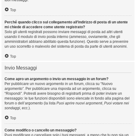
tuoi messaggi.
Top
Perché quando clicco sul collegamento all’indirizzo di posta di un utente
mi chiede di accedere come utente registrato?
Solo gli utenti registrati possono inviare messaggi di posta ad altri utenti
usando il modulo di invio posta interno (ammesso, ovviamente, che gli
amministratori abbiano abilitato questa funzione). Questo serve a prevenire
un uso scorretto o malevolo del sistema di posta da parte di utenti anonimi.
Top
Invio Messaggi
Come apro un argomento o invio un messaggio in un forum?
Per pubblicare un nuovo argomento in un forum, clicca su “Nuovo
argomento”. Per pubblicare una risposta ad un argomento, clicca su
“Rispondi”. Potresti avere bisogno di registrarti prima di poter inviare un
messaggio: le tue funzioni disponibili sono elencate in fondo alla pagina del
forum o dell’argomento (la lista
Puoi aprire nuovi argomenti
,
Puoi votare nei
sondaggi
, ecc.).
Top
Come modifico o cancello un messaggio?
Puoi modificare o cancellare solo i tuoi messaggi, a meno che tu non sia un