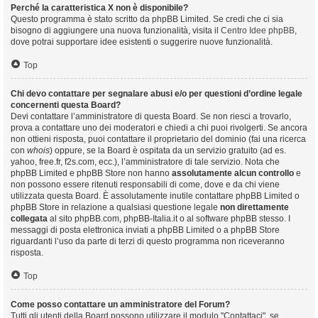
Perché la caratteristica X non è disponibile?
Questo programma è stato scritto da phpBB Limited. Se credi che ci sia
bisogno di aggiungere una nuova funzionalità, visita il
Centro Idee phpBB
,
dove potrai supportare idee esistenti o suggerire nuove funzionalità.
Top
Chi devo contattare per segnalare abusi e/o per questioni d’ordine legale
concernenti questa Board?
Devi contattare l’amministratore di questa Board. Se non riesci a trovarlo,
prova a contattare uno dei moderatori e chiedi a chi puoi rivolgerti. Se ancora
non ottieni risposta, puoi contattare il proprietario del dominio (fai una ricerca
con
whois
) oppure, se la Board è ospitata da un servizio gratuito (ad es.
yahoo, free.fr, f2s.com, ecc.), l’amministratore di tale servizio. Nota che
phpBB Limited e phpBB Store non hanno
assolutamente alcun controllo
e
non possono essere ritenuti responsabili di come, dove e da chi viene
utilizzata questa Board. È assolutamente inutile contattare phpBB Limited o
phpBB Store in relazione a qualsiasi questione legale
non direttamente
collegata
al sito phpBB.com, phpBB-Italia.it o al software phpBB stesso. I
messaggi di posta elettronica inviati a phpBB Limited o a phpBB Store
riguardanti l’uso da parte di terzi di questo programma non riceveranno
risposta.
Top
Come posso contattare un amministratore del Forum?
Tutti gli utenti della Board possono utilizzare il modulo "Contattaci", se