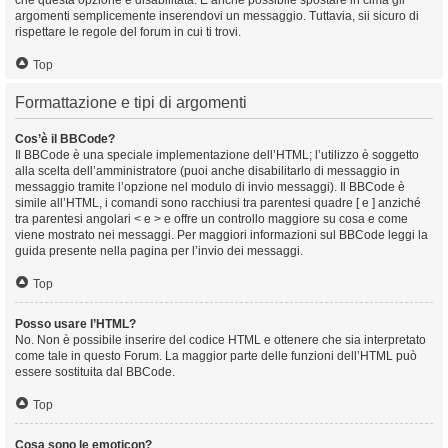
che questa opzione è disabilitata. È anche possibile spostare in cima gli
argomenti semplicemente inserendovi un messaggio. Tuttavia, sii sicuro di
rispettare le regole del forum in cui ti trovi.
Top
Formattazione e tipi di argomenti
Cos’è il BBCode?
Il BBCode è una speciale implementazione dell’HTML; l’utilizzo è soggetto
alla scelta dell’amministratore (puoi anche disabilitarlo di messaggio in
messaggio tramite l’opzione nel modulo di invio messaggi). Il BBCode è
simile all’HTML, i comandi sono racchiusi tra parentesi quadre [ e ] anziché
tra parentesi angolari < e > e offre un controllo maggiore su cosa e come
viene mostrato nei messaggi. Per maggiori informazioni sul BBCode leggi la
guida presente nella pagina per l’invio dei messaggi.
Top
Posso usare l’HTML?
No. Non è possibile inserire del codice HTML e ottenere che sia interpretato
come tale in questo Forum. La maggior parte delle funzioni dell’HTML può
essere sostituita dal BBCode.
Top
Cosa sono le emoticon?