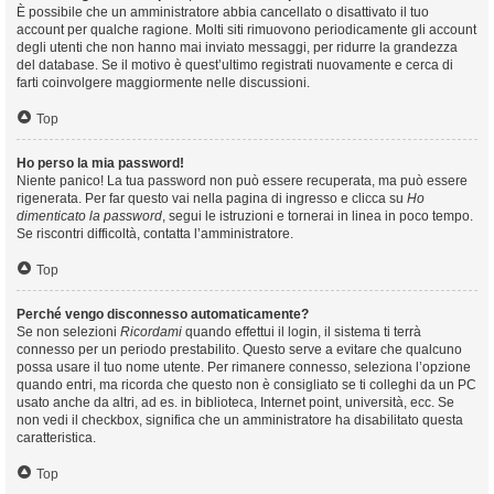
È possibile che un amministratore abbia cancellato o disattivato il tuo
account per qualche ragione. Molti siti rimuovono periodicamente gli account
degli utenti che non hanno mai inviato messaggi, per ridurre la grandezza
del database. Se il motivo è quest’ultimo registrati nuovamente e cerca di
farti coinvolgere maggiormente nelle discussioni.
Top
Ho perso la mia password!
Niente panico! La tua password non può essere recuperata, ma può essere
rigenerata. Per far questo vai nella pagina di ingresso e clicca su
Ho
dimenticato la password
, segui le istruzioni e tornerai in linea in poco tempo.
Se riscontri difficoltà, contatta l’amministratore.
Top
Perché vengo disconnesso automaticamente?
Se non selezioni
Ricordami
quando effettui il login, il sistema ti terrà
connesso per un periodo prestabilito. Questo serve a evitare che qualcuno
possa usare il tuo nome utente. Per rimanere connesso, seleziona l’opzione
quando entri, ma ricorda che questo non è consigliato se ti colleghi da un PC
usato anche da altri, ad es. in biblioteca, Internet point, università, ecc. Se
non vedi il checkbox, significa che un amministratore ha disabilitato questa
caratteristica.
Top