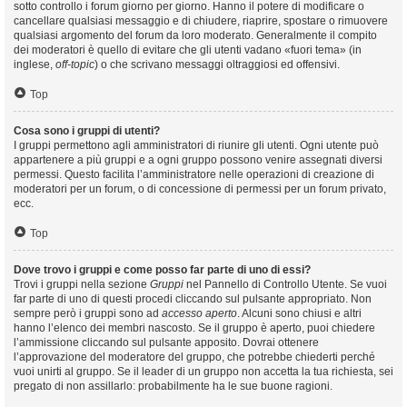
sotto controllo i forum giorno per giorno. Hanno il potere di modificare o
cancellare qualsiasi messaggio e di chiudere, riaprire, spostare o rimuovere
qualsiasi argomento del forum da loro moderato. Generalmente il compito
dei moderatori è quello di evitare che gli utenti vadano «fuori tema» (in
inglese,
off-topic
) o che scrivano messaggi oltraggiosi ed offensivi.
Top
Cosa sono i gruppi di utenti?
I gruppi permettono agli amministratori di riunire gli utenti. Ogni utente può
appartenere a più gruppi e a ogni gruppo possono venire assegnati diversi
permessi. Questo facilita l’amministratore nelle operazioni di creazione di
moderatori per un forum, o di concessione di permessi per un forum privato,
ecc.
Top
Dove trovo i gruppi e come posso far parte di uno di essi?
Trovi i gruppi nella sezione
Gruppi
nel Pannello di Controllo Utente. Se vuoi
far parte di uno di questi procedi cliccando sul pulsante appropriato. Non
sempre però i gruppi sono ad
accesso aperto
. Alcuni sono chiusi e altri
hanno l’elenco dei membri nascosto. Se il gruppo è aperto, puoi chiedere
l’ammissione cliccando sul pulsante apposito. Dovrai ottenere
l’approvazione del moderatore del gruppo, che potrebbe chiederti perché
vuoi unirti al gruppo. Se il leader di un gruppo non accetta la tua richiesta, sei
pregato di non assillarlo: probabilmente ha le sue buone ragioni.