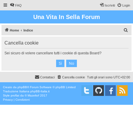
FAQ
Iscriviti
Login
Una Vita In Sella Forum
C
Home
Indice
e
Cancella cookie
r
c
Sei sicuro di volere cancellare tutti i cookie di questa Board?
a
Contattaci
Cancella cookie
Tutti gli orari sono
UTC+02:00
Creato da
phpBB
® Forum Software © phpBB Limited
Traduzione Italiana
phpBB-Italia.it
Style
proflat
da ©
Mazeltof
2017
Privacy
|
Condizioni