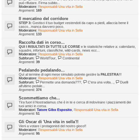
può rifiutare. Firma subito...
Moderatore:
Responsabili Una vita in Sella
Argomenti:
169
Il mercatino del corridore
STEP 3:
Gestisci il tuo budget vestendoti da capo a piedi, allaccia bene il
casco...manca davvero poco.
Moderatore:
Responsabili Una vita in Sella
Argomenti:
133
Raccolta dati in corso...
QUI I RISULTATI DI TUTTE LE CORSE
e le statistiche relative a: calendario,
squadre, infortuni, classifiche, wild-cards, news ecc...
Moderatore:
Responsabili Una vita in Sella
Subforum:
WorldTour
,
Continental
Argomenti:
39
Pedalando pedalando...
Quì al termine di ogni mese simulato potrete gestire la
PALESTRA
!!!
Moderatore:
Responsabili Una vita in Sella
Subforum:
Permette una domanda???
,
C'era una volta...
,
Duelli
all'ultimo pedale...
Argomenti:
374
Scommettiamo che...
Tira fuori il Nostradamus che è in te e cerca di indovinare i piazzamenti dei
tuoi amici in corsa.
Moderatori:
Tatore Gibo Esposito
,
Responsabili Una vita in Sella
Argomenti:
51
Gli Oscar di 'Una vita in sella'!!
Vieni a votare i protagonisti del nostro gioco!!
Moderatore:
Responsabili Una vita in Sella
Argomenti:
95