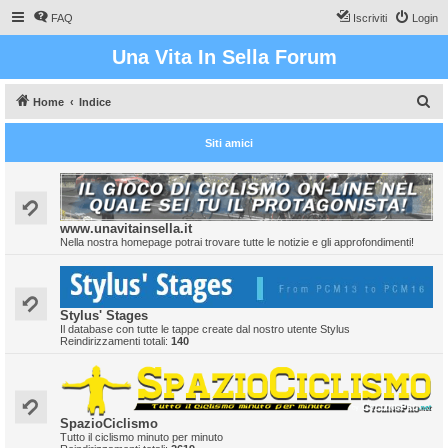
FAQ
Iscriviti
Login
Una Vita In Sella Forum
C
Home
Indice
e
Siti amici
r
c
a
www.unavitainsella.it
Nella nostra homepage potrai trovare tutte le notizie e gli approfondimenti!
Stylus' Stages
Il database con tutte le tappe create dal nostro utente Stylus
Reindirizzamenti totali:
140
SpazioCiclismo
Tutto il ciclismo minuto per minuto