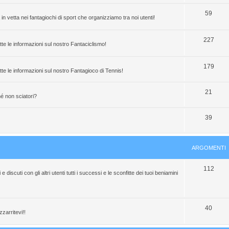
t
g
A
59
i
 vetta nei fantagiochi di sport che organizziamo tra noi utenti!
o
r
m
g
A
227
tte le informazioni sul nostro Fantaciclismo!
e
o
r
n
m
g
A
179
tte le informazioni sul nostro Fantagioco di Tennis!
t
e
o
r
A
21
i
n
m
g
ché non sciatori?
r
t
e
o
A
39
g
i
n
m
r
o
t
e
g
m
i
n
ARGOMENTI
o
e
t
A
112
m
n
i
discuti con gli altri utenti tutti i successi e le sconfitte dei tuoi beniamini
r
e
t
g
n
i
A
40
o
t
zzarritevi!!
r
m
i