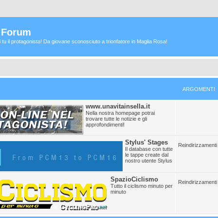
a Forum
ei tu il protagonista! Da giovane sconosciuto a trionfatore in Maglia Rosa!
ARGOMENTI
www.unavitainsella.it
Nella nostra homepage potrai
trovare tutte le notizie e gli
approfondimenti!
Stylus' Stages
Reindirizzamenti 
Il database con tutte
le tappe create dal
nostro utente Stylus
SpazioCiclismo
Reindirizzamenti 
Tutto il ciclismo minuto per
minuto