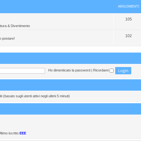
g
e
ARGOMENTI
o
n
A
105
m
t
tura & Divertimento
r
e
i
g
A
102
n
o postare!
o
r
t
m
g
i
e
o
n
m
Ho dimenticato la password
|
Ricordami
t
e
i
n
t
 (basato sugli utenti attivi negli ultimi 5 minuti)
i
ltimo iscritto
EEE