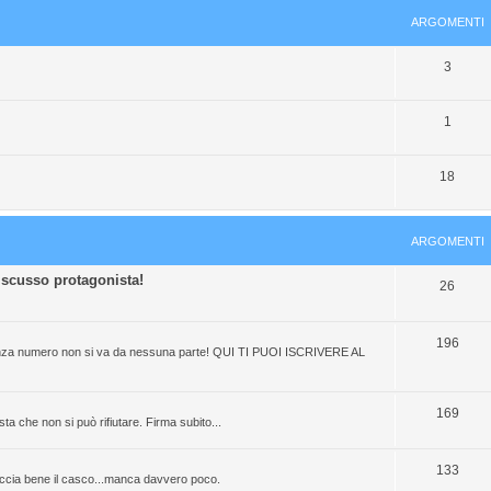
ARGOMENTI
A
3
r
A
1
g
r
o
A
18
g
m
r
o
e
g
m
n
ARGOMENTI
o
e
t
discusso protagonista!
A
26
m
n
i
r
e
t
g
A
196
n
i
e senza numero non si va da nessuna parte! QUI TI PUOI ISCRIVERE AL
o
r
t
m
g
i
A
169
ta che non si può rifiutare. Firma subito...
e
o
r
n
m
g
A
133
laccia bene il casco...manca davvero poco.
t
e