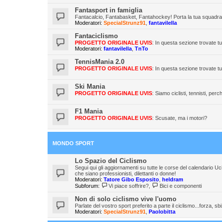
Fantasport in famiglia
Fantacalcio, Fantabasket, Fantahockey! Porta la tua squadra in
Moderatori:
SpecialStrunz91
,
fantavilella
Fantaciclismo
PROGETTO ORIGINALE UVIS
: In questa sezione trovate tu
Moderatori:
fantavilella
,
TnTo
TennisMania 2.0
PROGETTO ORIGINALE UVIS
: In questa sezione trovate tu
Ski Mania
PROGETTO ORIGINALE UVIS
: Siamo ciclisti, tennisti, per
F1 Mania
PROGETTO ORIGINALE UVIS
: Scusate, ma i motori?
MONDO SPORT
Lo Spazio del Ciclismo
Segui qui gli aggiornamenti su tutte le corse del calendario Uci e 
che siano professionisti, dilettanti o donne!
Moderatori:
Tatore Gibo Esposito
,
heldram
Subforum:
Vi piace soffrire?
,
Bici e componenti
Non di solo ciclismo vive l'uomo
Parlate del vostro sport preferito a parte il ciclismo...forza, sbi
Moderatori:
SpecialStrunz91
,
Paolobitta