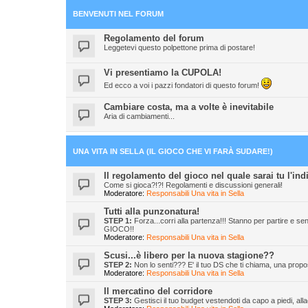
BENVENUTI NEL FORUM
Regolamento del forum
Leggetevi questo polpettone prima di postare!
Vi presentiamo la CUPOLA!
Ed ecco a voi i pazzi fondatori di questo forum!
Cambiare costa, ma a volte è inevitabile
Aria di cambiamenti...
UNA VITA IN SELLA (IL GIOCO CHE VI FARÀ SUDARE!)
Il regolamento del gioco nel quale sarai tu l'in
Come si gioca?!?! Regolamenti e discussioni generali!
Moderatore:
Responsabili Una vita in Sella
Tutti alla punzonatura!
STEP 1:
Forza...corri alla partenza!!! Stanno per partire 
GIOCO!!
Moderatore:
Responsabili Una vita in Sella
Scusi...è libero per la nuova stagione??
STEP 2:
Non lo senti??? E' il tuo DS che ti chiama, una propos
Moderatore:
Responsabili Una vita in Sella
Il mercatino del corridore
STEP 3:
Gestisci il tuo budget vestendoti da capo a piedi, al