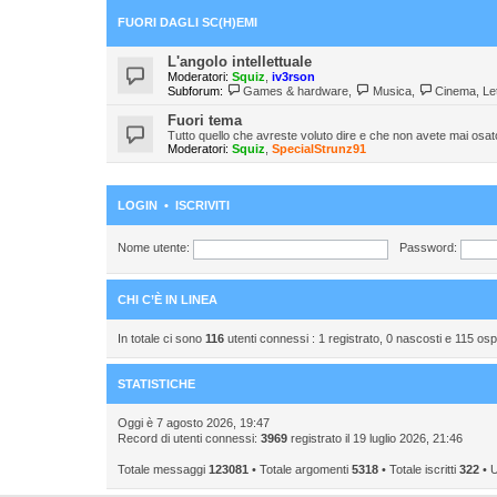
FUORI DAGLI SC(H)EMI
L'angolo intellettuale
Moderatori:
Squiz
,
iv3rson
Subforum:
Games & hardware
,
Musica
,
Cinema, Let
Fuori tema
Tutto quello che avreste voluto dire e che non avete mai osat
Moderatori:
Squiz
,
SpecialStrunz91
LOGIN
•
ISCRIVITI
Nome utente:
Password:
CHI C’È IN LINEA
In totale ci sono
116
utenti connessi : 1 registrato, 0 nascosti e 115 ospiti
STATISTICHE
Oggi è 7 agosto 2026, 19:47
Record di utenti connessi:
3969
registrato il 19 luglio 2026, 21:46
Totale messaggi
123081
• Totale argomenti
5318
• Totale iscritti
322
• U