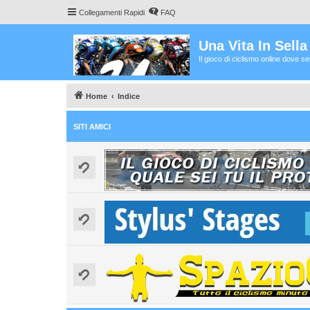
Collegamenti Rapidi
FAQ
Una Vita In Sell
Il gioco di ciclismo online dove s
Home
Indice
SITI AMICI