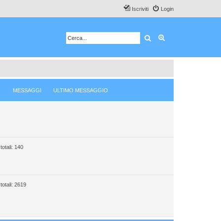
Iscriviti
Login
Cerca
Ricerca avanzata
MESSAGGI
ULTIMO MESSAGGIO
totali: 140
totali: 2619