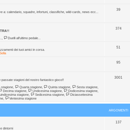
o
r
i
n
A
m
g
39
ive a: calendario, squadre, infortuni, classifiche, wild-cards, news ecc...
t
r
e
o
i
g
n
m
A
374
STRA
!!!
o
t
e
r
..
,
Duelli all'ultimo pedale...
m
i
n
g
e
A
t
51
azzamenti dei tuoi amici in corsa.
o
Sella
n
r
i
m
t
g
A
95
e
i
o
r
n
m
g
A
3001
e passate stagioni del nostro fantastico gioco!!
t
e
o
r
 stagione
,
Quarta stagione
,
Quinta stagione
,
Sesta stagione
,
i
Decima stagione
,
Undicesima stagione
,
Dodicesima stagione
,
n
m
g
indicesima stagione
,
Sedicesima stagione
,
Diciassettesima
one
,
Ventesima stagione
t
e
o
i
n
m
ARGOMENTI
t
e
A
137
i
n
 e dintorni
r