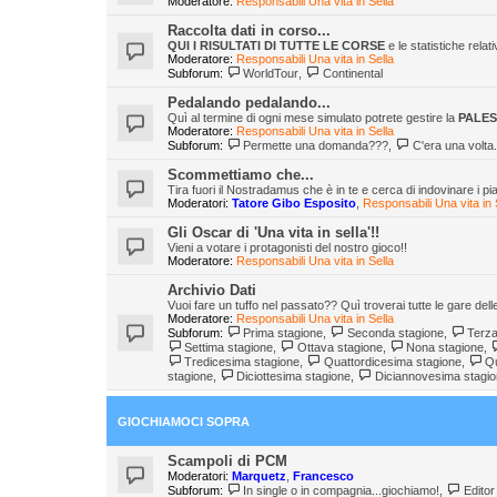
Moderatore:
Responsabili Una vita in Sella
Raccolta dati in corso...
QUI I RISULTATI DI TUTTE LE CORSE
e le statistiche relat
Moderatore:
Responsabili Una vita in Sella
Subforum:
WorldTour
,
Continental
Pedalando pedalando...
Quì al termine di ogni mese simulato potrete gestire la
PALE
Moderatore:
Responsabili Una vita in Sella
Subforum:
Permette una domanda???
,
C'era una volta.
Scommettiamo che...
Tira fuori il Nostradamus che è in te e cerca di indovinare i pi
Moderatori:
Tatore Gibo Esposito
,
Responsabili Una vita in 
Gli Oscar di 'Una vita in sella'!!
Vieni a votare i protagonisti del nostro gioco!!
Moderatore:
Responsabili Una vita in Sella
Archivio Dati
Vuoi fare un tuffo nel passato?? Quì troverai tutte le gare dell
Moderatore:
Responsabili Una vita in Sella
Subforum:
Prima stagione
,
Seconda stagione
,
Terza
Settima stagione
,
Ottava stagione
,
Nona stagione
,
Tredicesima stagione
,
Quattordicesima stagione
,
Qu
stagione
,
Diciottesima stagione
,
Diciannovesima stagi
GIOCHIAMOCI SOPRA
Scampoli di PCM
Moderatori:
Marquetz
,
Francesco
Subforum:
In single o in compagnia...giochiamo!
,
Editor