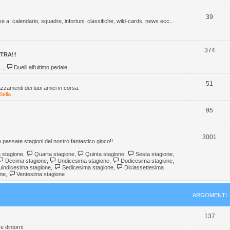
o
r
i
n
A
m
g
39
ive a: calendario, squadre, infortuni, classifiche, wild-cards, news ecc...
t
r
e
o
i
g
n
m
A
374
STRA
!!!
o
t
e
r
..
,
Duelli all'ultimo pedale...
m
i
n
g
e
A
t
51
azzamenti dei tuoi amici in corsa.
o
Sella
n
r
i
m
t
g
A
95
e
i
o
r
n
m
g
A
3001
e passate stagioni del nostro fantastico gioco!!
t
e
o
r
 stagione
,
Quarta stagione
,
Quinta stagione
,
Sesta stagione
,
i
Decima stagione
,
Undicesima stagione
,
Dodicesima stagione
,
n
m
g
indicesima stagione
,
Sedicesima stagione
,
Diciassettesima
one
,
Ventesima stagione
t
e
o
i
n
m
ARGOMENTI
t
e
A
137
i
n
 e dintorni
r