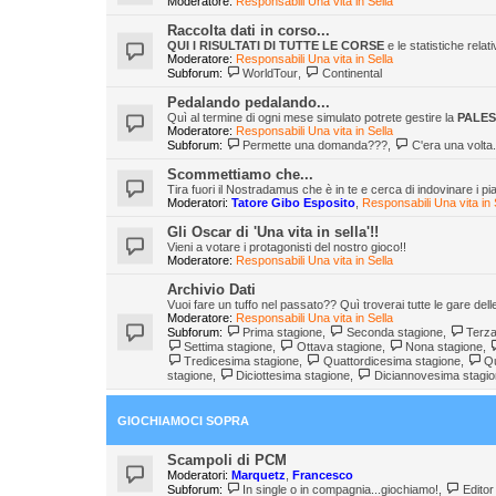
Moderatore:
Responsabili Una vita in Sella
Raccolta dati in corso...
QUI I RISULTATI DI TUTTE LE CORSE
e le statistiche relat
Moderatore:
Responsabili Una vita in Sella
Subforum:
WorldTour
,
Continental
Pedalando pedalando...
Quì al termine di ogni mese simulato potrete gestire la
PALE
Moderatore:
Responsabili Una vita in Sella
Subforum:
Permette una domanda???
,
C'era una volta.
Scommettiamo che...
Tira fuori il Nostradamus che è in te e cerca di indovinare i pi
Moderatori:
Tatore Gibo Esposito
,
Responsabili Una vita in 
Gli Oscar di 'Una vita in sella'!!
Vieni a votare i protagonisti del nostro gioco!!
Moderatore:
Responsabili Una vita in Sella
Archivio Dati
Vuoi fare un tuffo nel passato?? Quì troverai tutte le gare dell
Moderatore:
Responsabili Una vita in Sella
Subforum:
Prima stagione
,
Seconda stagione
,
Terza
Settima stagione
,
Ottava stagione
,
Nona stagione
,
Tredicesima stagione
,
Quattordicesima stagione
,
Qu
stagione
,
Diciottesima stagione
,
Diciannovesima stagi
GIOCHIAMOCI SOPRA
Scampoli di PCM
Moderatori:
Marquetz
,
Francesco
Subforum:
In single o in compagnia...giochiamo!
,
Editor