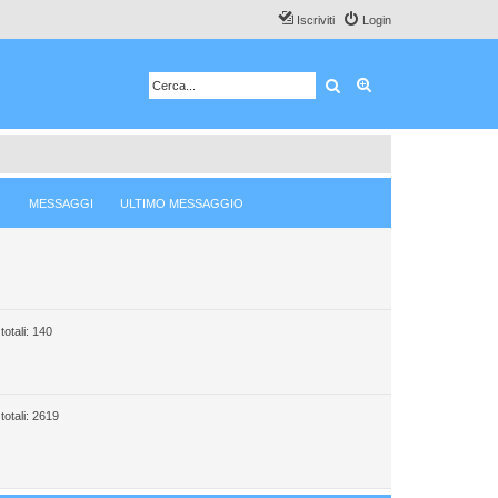
Iscriviti
Login
Cerca
Ricerca avanzata
MESSAGGI
ULTIMO MESSAGGIO
totali: 140
totali: 2619