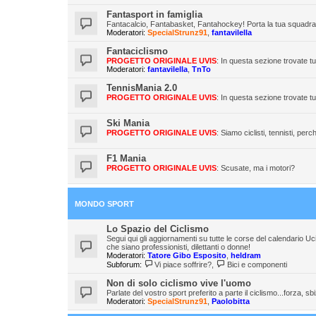
Fantasport in famiglia
Fantacalcio, Fantabasket, Fantahockey! Porta la tua squadra in
Moderatori:
SpecialStrunz91
,
fantavilella
Fantaciclismo
PROGETTO ORIGINALE UVIS
: In questa sezione trovate tu
Moderatori:
fantavilella
,
TnTo
TennisMania 2.0
PROGETTO ORIGINALE UVIS
: In questa sezione trovate tu
Ski Mania
PROGETTO ORIGINALE UVIS
: Siamo ciclisti, tennisti, per
F1 Mania
PROGETTO ORIGINALE UVIS
: Scusate, ma i motori?
MONDO SPORT
Lo Spazio del Ciclismo
Segui qui gli aggiornamenti su tutte le corse del calendario Uci e 
che siano professionisti, dilettanti o donne!
Moderatori:
Tatore Gibo Esposito
,
heldram
Subforum:
Vi piace soffrire?
,
Bici e componenti
Non di solo ciclismo vive l'uomo
Parlate del vostro sport preferito a parte il ciclismo...forza, sbi
Moderatori:
SpecialStrunz91
,
Paolobitta