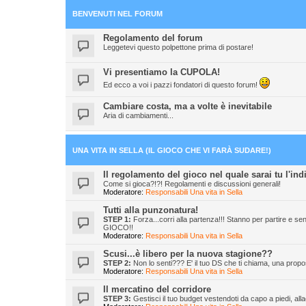
BENVENUTI NEL FORUM
Regolamento del forum
Leggetevi questo polpettone prima di postare!
Vi presentiamo la CUPOLA!
Ed ecco a voi i pazzi fondatori di questo forum!
Cambiare costa, ma a volte è inevitabile
Aria di cambiamenti...
UNA VITA IN SELLA (IL GIOCO CHE VI FARÀ SUDARE!)
Il regolamento del gioco nel quale sarai tu l'in
Come si gioca?!?! Regolamenti e discussioni generali!
Moderatore:
Responsabili Una vita in Sella
Tutti alla punzonatura!
STEP 1:
Forza...corri alla partenza!!! Stanno per partire 
GIOCO!!
Moderatore:
Responsabili Una vita in Sella
Scusi...è libero per la nuova stagione??
STEP 2:
Non lo senti??? E' il tuo DS che ti chiama, una propos
Moderatore:
Responsabili Una vita in Sella
Il mercatino del corridore
STEP 3:
Gestisci il tuo budget vestendoti da capo a piedi, al