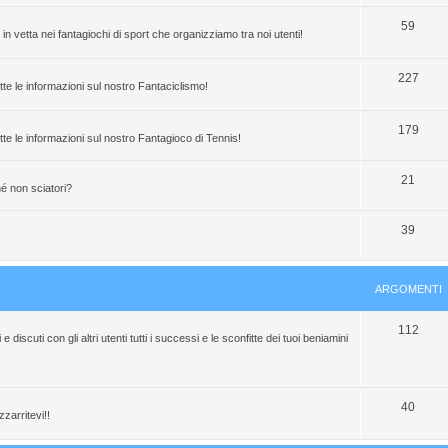
t
g
A
59
i
 vetta nei fantagiochi di sport che organizziamo tra noi utenti!
o
r
m
g
A
227
tte le informazioni sul nostro Fantaciclismo!
e
o
r
n
m
g
A
179
tte le informazioni sul nostro Fantagioco di Tennis!
t
e
o
r
A
21
i
n
m
g
ché non sciatori?
r
t
e
o
A
39
g
i
n
m
r
o
t
e
g
m
i
n
ARGOMENTI
o
e
t
A
112
m
n
i
discuti con gli altri utenti tutti i successi e le sconfitte dei tuoi beniamini
r
e
t
g
n
i
A
40
o
t
zzarritevi!!
r
m
i