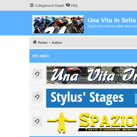
Collegamenti Rapidi
FAQ
Una Vita In Sell
Il gioco di ciclismo online dove s
Home
Indice
SITI AMICI