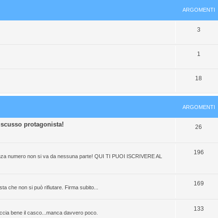
ARGOMENTI
A
3
r
A
1
g
r
o
A
18
g
m
r
o
e
g
m
n
ARGOMENTI
o
e
t
discusso protagonista!
A
26
m
n
i
r
e
t
g
A
196
n
i
e senza numero non si va da nessuna parte! QUI TI PUOI ISCRIVERE AL
o
r
t
m
g
i
A
169
ta che non si può rifiutare. Firma subito...
e
o
r
n
m
g
A
133
laccia bene il casco...manca davvero poco.
t
e