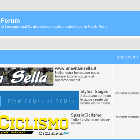
a Forum
ei tu il protagonista! Da giovane sconosciuto a trionfatore in Maglia Rosa!
ARGOMENTI
www.unavitainsella.it
Nella nostra homepage potrai
trovare tutte le notizie e gli
approfondimenti!
Stylus' Stages
Reindirizzamenti 
Il database con tutte
le tappe create dal
nostro utente Stylus
SpazioCiclismo
Reindirizzamenti 
Tutto il ciclismo minuto per
minuto