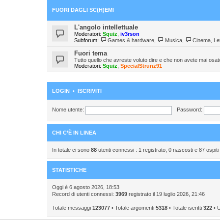
FUORI DAGLI SC(H)EMI
L'angolo intellettuale
Moderatori:
Squiz
,
iv3rson
Subforum:
Games & hardware
,
Musica
,
Cinema, Let
Fuori tema
Tutto quello che avreste voluto dire e che non avete mai osat
Moderatori:
Squiz
,
SpecialStrunz91
LOGIN
•
ISCRIVITI
Nome utente:
Password:
CHI C’È IN LINEA
In totale ci sono
88
utenti connessi : 1 registrato, 0 nascosti e 87 ospiti (
STATISTICHE
Oggi è 6 agosto 2026, 18:53
Record di utenti connessi:
3969
registrato il 19 luglio 2026, 21:46
Totale messaggi
123077
• Totale argomenti
5318
• Totale iscritti
322
• U