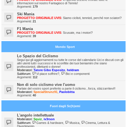
informazioni sul nostro Fantagioco di Tennis!
Argomenti:
179
Ski Mania
PROGETTO ORIGINALE UVIS
: Siamo ciclisti, tennisti, perché non sciatori?
Argomenti:
21
F1 Mania
PROGETTO ORIGINALE UVIS
: Scusate, ma i motori?
Argomenti:
39
Mondo Sport
Lo Spazio del Ciclismo
Segui qui gli aggiornamenti su tutte le corse del calendario Uci e discuti con gli
altri utenti tutti i successi e le sconfitte dei tuoi beniamini che siano
professionisti, dilettanti o donne!
Moderatori:
Tatore Gibo Esposito
,
heldram
Subforum:
Vi piace soffrire?
,
Bici e componenti
Argomenti:
112
Non di solo ciclismo vive l'uomo
Parlate del vostro sport preferito a parte il ciclismo...forza, sbizzarritevi!!
Moderatori:
SpecialStrunz91
,
Paolobitta
Argomenti:
40
Fuori dagli Sc(h)emi
L'angolo intellettuale
Moderatori:
Squiz
,
iv3rson
Subforum:
Games & hardware
,
Musica
,
Cinema, Lettura &
Divertimento