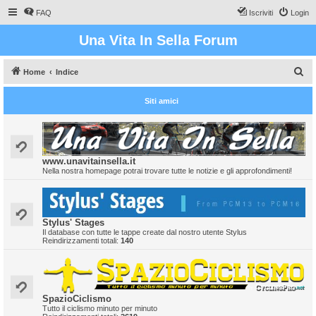
FAQ
Iscriviti
Login
Una Vita In Sella Forum
C
Home
Indice
e
Siti amici
r
c
a
www.unavitainsella.it
Nella nostra homepage potrai trovare tutte le notizie e gli approfondimenti!
Stylus' Stages
Il database con tutte le tappe create dal nostro utente Stylus
Reindirizzamenti totali:
140
SpazioCiclismo
Tutto il ciclismo minuto per minuto