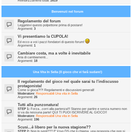
Reindirizzamenti totali:
2619
Benvenuti nel forum
Regolamento del forum
Leggetevi questo polpettone prima di postare!
Argomenti:
3
Vi presentiamo la CUPOLA!
Ed ecco a voi i pazzi fondatori di questo forum!
Argomenti:
1
Cambiare costa, ma a volte è inevitabile
Aria di cambiamenti...
Argomenti:
18
Una Vita In Sella (Il gioco che vi farà sudare!)
Il regolamento del gioco nel quale sarai tu l'indiscusso
protagonista!
Come si gioca?!?! Regolamenti e discussioni generali!
Moderatore:
Responsabili Una vita in Sella
Argomenti:
26
Tutti alla punzonatura!
STEP 1:
Forza...corri alla partenza!!! Stanno per partire e senza numero non
si va da nessuna parte! QUI TI PUOI ISCRIVERE AL GIOCO!!
Moderatore:
Responsabili Una vita in Sella
Argomenti:
196
Scusi...è libero per la nuova stagione??
STEP 2:
Non lo senti??? E' il tuo DS che ti chiama, una proposta che non si