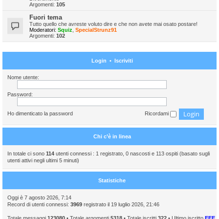
Argomenti:
105
Fuori tema
Tutto quello che avreste voluto dire e che non avete mai osato postare!
Moderatori:
Squiz
,
SpecialStrunz91
Argomenti:
102
Login
•
Iscriviti
Nome utente:
Password:
Ho dimenticato la password
Ricordami
Chi c’è in linea
In totale ci sono
114
utenti connessi : 1 registrato, 0 nascosti e 113 ospiti (basato sugli
utenti attivi negli ultimi 5 minuti)
Statistiche
Oggi è 7 agosto 2026, 7:14
Record di utenti connessi:
3969
registrato il 19 luglio 2026, 21:46
Totale messaggi
123080
• Totale argomenti
5318
• Totale iscritti
322
• Ultimo iscritto
EEE