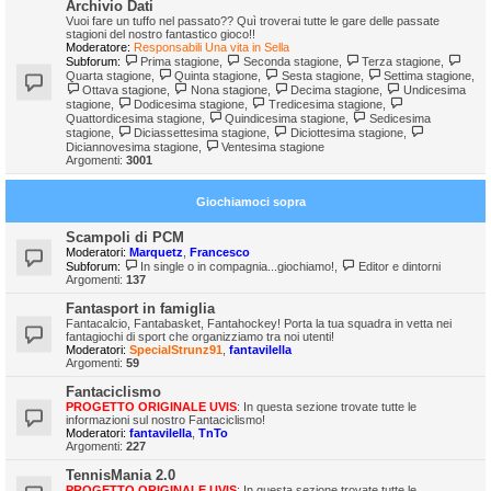
Archivio Dati
Vuoi fare un tuffo nel passato?? Quì troverai tutte le gare delle passate
stagioni del nostro fantastico gioco!!
Moderatore:
Responsabili Una vita in Sella
Subforum:
Prima stagione
,
Seconda stagione
,
Terza stagione
,
Quarta stagione
,
Quinta stagione
,
Sesta stagione
,
Settima stagione
,
Ottava stagione
,
Nona stagione
,
Decima stagione
,
Undicesima
stagione
,
Dodicesima stagione
,
Tredicesima stagione
,
Quattordicesima stagione
,
Quindicesima stagione
,
Sedicesima
stagione
,
Diciassettesima stagione
,
Diciottesima stagione
,
Diciannovesima stagione
,
Ventesima stagione
Argomenti:
3001
Giochiamoci sopra
Scampoli di PCM
Moderatori:
Marquetz
,
Francesco
Subforum:
In single o in compagnia...giochiamo!
,
Editor e dintorni
Argomenti:
137
Fantasport in famiglia
Fantacalcio, Fantabasket, Fantahockey! Porta la tua squadra in vetta nei
fantagiochi di sport che organizziamo tra noi utenti!
Moderatori:
SpecialStrunz91
,
fantavilella
Argomenti:
59
Fantaciclismo
PROGETTO ORIGINALE UVIS
: In questa sezione trovate tutte le
informazioni sul nostro Fantaciclismo!
Moderatori:
fantavilella
,
TnTo
Argomenti:
227
TennisMania 2.0
PROGETTO ORIGINALE UVIS
: In questa sezione trovate tutte le