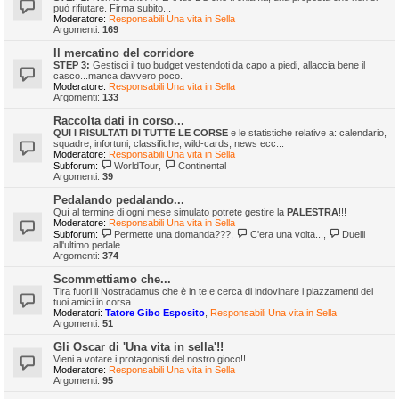
può rifiutare. Firma subito...
Moderatore:
Responsabili Una vita in Sella
Argomenti:
169
Il mercatino del corridore
STEP 3:
Gestisci il tuo budget vestendoti da capo a piedi, allaccia bene il
casco...manca davvero poco.
Moderatore:
Responsabili Una vita in Sella
Argomenti:
133
Raccolta dati in corso...
QUI I RISULTATI DI TUTTE LE CORSE
e le statistiche relative a: calendario,
squadre, infortuni, classifiche, wild-cards, news ecc...
Moderatore:
Responsabili Una vita in Sella
Subforum:
WorldTour
,
Continental
Argomenti:
39
Pedalando pedalando...
Quì al termine di ogni mese simulato potrete gestire la
PALESTRA
!!!
Moderatore:
Responsabili Una vita in Sella
Subforum:
Permette una domanda???
,
C'era una volta...
,
Duelli
all'ultimo pedale...
Argomenti:
374
Scommettiamo che...
Tira fuori il Nostradamus che è in te e cerca di indovinare i piazzamenti dei
tuoi amici in corsa.
Moderatori:
Tatore Gibo Esposito
,
Responsabili Una vita in Sella
Argomenti:
51
Gli Oscar di 'Una vita in sella'!!
Vieni a votare i protagonisti del nostro gioco!!
Moderatore:
Responsabili Una vita in Sella
Argomenti:
95