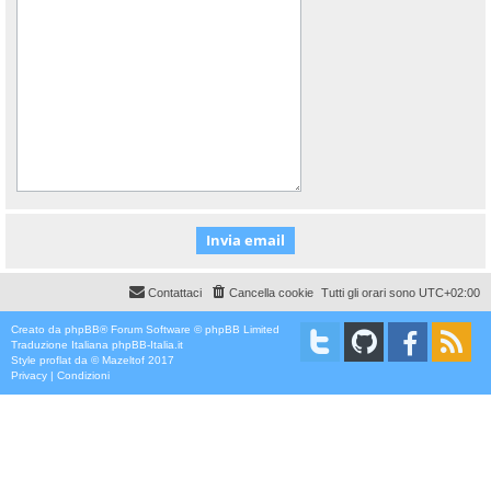
Contattaci
Cancella cookie
Tutti gli orari sono
UTC+02:00
Creato da
phpBB
® Forum Software © phpBB Limited
Traduzione Italiana
phpBB-Italia.it
Style
proflat
da ©
Mazeltof
2017
Privacy
|
Condizioni