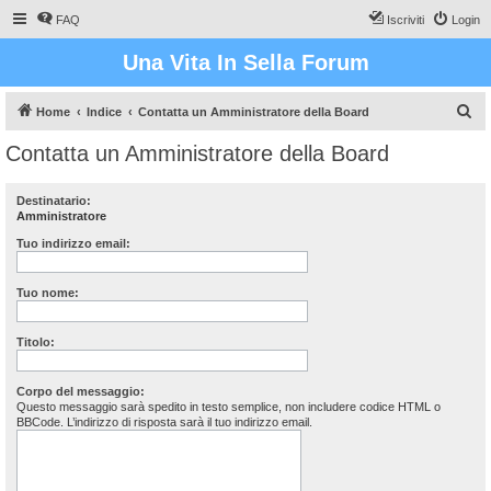
FAQ
Iscriviti
Login
Una Vita In Sella Forum
C
Home
Indice
Contatta un Amministratore della Board
e
Contatta un Amministratore della Board
r
c
Destinatario:
Amministratore
a
Tuo indirizzo email:
Tuo nome:
Titolo:
Corpo del messaggio:
Questo messaggio sarà spedito in testo semplice, non includere codice HTML o
BBCode. L’indirizzo di risposta sarà il tuo indirizzo email.