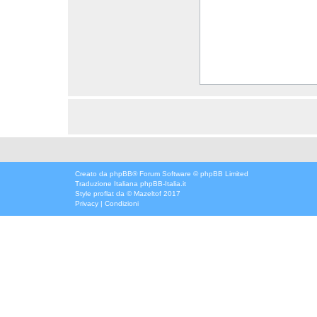
Creato da
phpBB
® Forum Software © phpBB Limited
Traduzione Italiana
phpBB-Italia.it
Style
proflat
da ©
Mazeltof
2017
Privacy
|
Condizioni