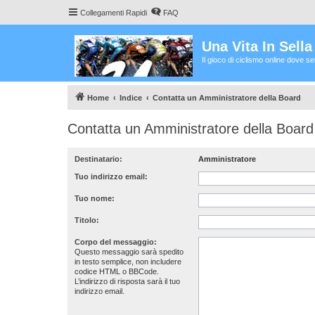
Collegamenti Rapidi
FAQ
Una Vita In Sell
Il gioco di ciclismo online dove s
Home
Indice
Contatta un Amministratore della Board
Contatta un Amministratore della Board
Destinatario:
Amministratore
Tuo indirizzo email:
Tuo nome:
Titolo:
Corpo del messaggio:
Questo messaggio sarà spedito
in testo semplice, non includere
codice HTML o BBCode.
L’indirizzo di risposta sarà il tuo
indirizzo email.