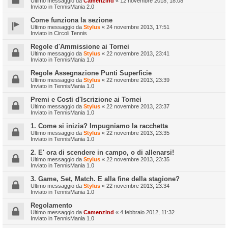
Ultimo messaggio da
Camenzind
«
12 novembre 2018, 18:08
Inviato in
TennisMania 2.0
Come funziona la sezione
Ultimo messaggio da
Stylus
«
24 novembre 2013, 17:51
Inviato in
Circoli Tennis
Regole d'Ammissione ai Tornei
Ultimo messaggio da
Stylus
«
22 novembre 2013, 23:41
Inviato in
TennisMania 1.0
Regole Assegnazione Punti Superficie
Ultimo messaggio da
Stylus
«
22 novembre 2013, 23:39
Inviato in
TennisMania 1.0
Premi e Costi d'Iscrizione ai Tornei
Ultimo messaggio da
Stylus
«
22 novembre 2013, 23:37
Inviato in
TennisMania 1.0
1. Come si inizia? Impugniamo la racchetta
Ultimo messaggio da
Stylus
«
22 novembre 2013, 23:35
Inviato in
TennisMania 1.0
2. E' ora di scendere in campo, o di allenarsi!
Ultimo messaggio da
Stylus
«
22 novembre 2013, 23:35
Inviato in
TennisMania 1.0
3. Game, Set, Match. E alla fine della stagione?
Ultimo messaggio da
Stylus
«
22 novembre 2013, 23:34
Inviato in
TennisMania 1.0
Regolamento
Ultimo messaggio da
Camenzind
«
4 febbraio 2012, 11:32
Inviato in
TennisMania 1.0