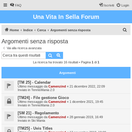
FAQ
Iscriviti
Login
Una Vita In Sella Forum
C
Home
Indice
Cerca
Argomenti senza risposta
e
Argomenti senza risposta
r
Vai alla ricerca avanzata
c
Cerca
Ricerca avanzata
a
La ricerca ha trovato 16 risultati • Pagina
1
di
1
Argomenti
[TM 25] - Calendar
Ultimo messaggio da
Camenzind
«
21 dicembre 2022, 22:09
Inviato in
TennisMania 2.0
[TM24] - File gestione Gioco
Ultimo messaggio da
Camenzind
«
1 dicembre 2021, 19:45
Inviato in
TennisMania 2.0
[SM 21] - Regolamento
Ultimo messaggio da
Camenzind
«
28 gennaio 2019, 16:49
Inviato in
Ski Mania
[TM25] - Uvis Titles