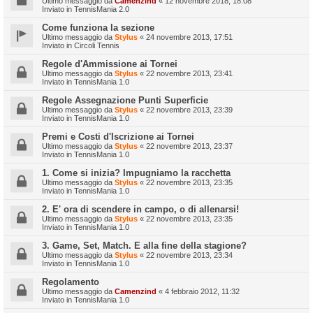
Ultimo messaggio da
Camenzind
«
12 novembre 2018, 18:08
Inviato in
TennisMania 2.0
Come funziona la sezione
Ultimo messaggio da
Stylus
«
24 novembre 2013, 17:51
Inviato in
Circoli Tennis
Regole d'Ammissione ai Tornei
Ultimo messaggio da
Stylus
«
22 novembre 2013, 23:41
Inviato in
TennisMania 1.0
Regole Assegnazione Punti Superficie
Ultimo messaggio da
Stylus
«
22 novembre 2013, 23:39
Inviato in
TennisMania 1.0
Premi e Costi d'Iscrizione ai Tornei
Ultimo messaggio da
Stylus
«
22 novembre 2013, 23:37
Inviato in
TennisMania 1.0
1. Come si inizia? Impugniamo la racchetta
Ultimo messaggio da
Stylus
«
22 novembre 2013, 23:35
Inviato in
TennisMania 1.0
2. E' ora di scendere in campo, o di allenarsi!
Ultimo messaggio da
Stylus
«
22 novembre 2013, 23:35
Inviato in
TennisMania 1.0
3. Game, Set, Match. E alla fine della stagione?
Ultimo messaggio da
Stylus
«
22 novembre 2013, 23:34
Inviato in
TennisMania 1.0
Regolamento
Ultimo messaggio da
Camenzind
«
4 febbraio 2012, 11:32
Inviato in
TennisMania 1.0