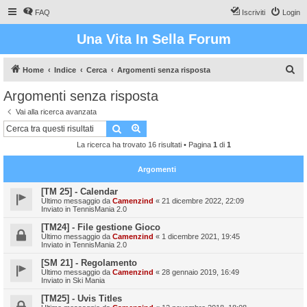
FAQ
Iscriviti
Login
Una Vita In Sella Forum
C
Home
Indice
Cerca
Argomenti senza risposta
e
Argomenti senza risposta
r
Vai alla ricerca avanzata
c
Cerca
Ricerca avanzata
a
La ricerca ha trovato 16 risultati • Pagina
1
di
1
Argomenti
[TM 25] - Calendar
Ultimo messaggio da
Camenzind
«
21 dicembre 2022, 22:09
Inviato in
TennisMania 2.0
[TM24] - File gestione Gioco
Ultimo messaggio da
Camenzind
«
1 dicembre 2021, 19:45
Inviato in
TennisMania 2.0
[SM 21] - Regolamento
Ultimo messaggio da
Camenzind
«
28 gennaio 2019, 16:49
Inviato in
Ski Mania
[TM25] - Uvis Titles