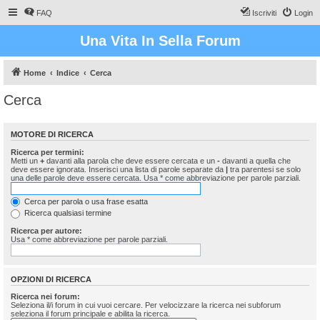
FAQ
Iscriviti
Login
Una Vita In Sella Forum
Home
Indice
Cerca
Cerca
MOTORE DI RICERCA
Ricerca per termini:
Metti un
+
davanti alla parola che deve essere cercata e un
-
davanti a quella che
deve essere ignorata. Inserisci una lista di parole separate da
|
tra parentesi se solo
una delle parole deve essere cercata. Usa * come abbreviazione per parole parziali.
Cerca per parola o usa frase esatta
Ricerca qualsiasi termine
Ricerca per autore:
Usa * come abbreviazione per parole parziali.
OPZIONI DI RICERCA
Ricerca nei forum:
Seleziona il/i forum in cui vuoi cercare. Per velocizzare la ricerca nei subforum
seleziona il forum principale e abilita la ricerca.