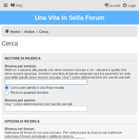
FAQ
Iscriviti
Login
Una Vita In Sella Forum
Home
Indice
Cerca
Cerca
MOTORE DI RICERCA
Ricerca per termini:
Metti un
+
davanti alla parola che deve essere cercata e un
-
davanti a quella che
deve essere ignorata. Inserisci una lista di parole separate da
|
tra parentesi se solo
una delle parole deve essere cercata. Usa * come abbreviazione per parole parziali.
Cerca per parola o usa frase esatta
Ricerca qualsiasi termine
Ricerca per autore:
Usa * come abbreviazione per parole parziali.
OPZIONI DI RICERCA
Ricerca nei forum:
Seleziona il/i forum in cui vuoi cercare. Per velocizzare la ricerca nei subforum
seleziona il forum principale e abilita la ricerca.