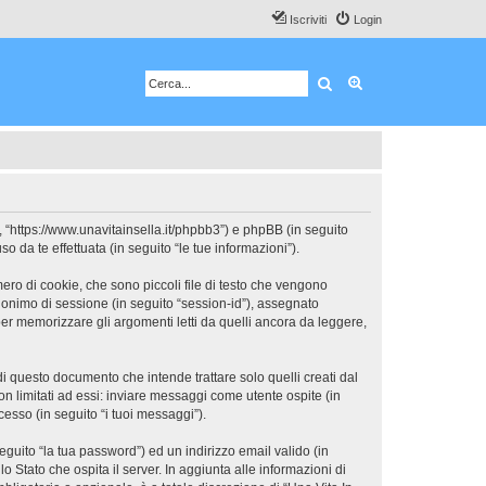
Iscriviti
Login
Cerca
Ricerca avanzata
, “https://www.unavitainsella.it/phpbb3”) e phpBB (in seguito
da te effettuata (in seguito “le tue informazioni”).
ero di cookie, che sono piccoli file di testo che vengono
 anonimo di sessione (in seguito “session-id”), assegnato
er memorizzare gli argomenti letti da quelli ancora da leggere,
 questo documento che intende trattare solo quelli creati dal
n limitati ad essi: inviare messaggi come utente ospite (in
cesso (in seguito “i tuoi messaggi”).
eguito “la tua password”) ed un indirizzo email valido (in
o Stato che ospita il server. In aggiunta alle informazioni di