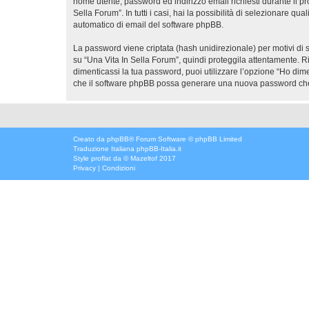
nome utente, password ed indirizzo email richiesti durante il pr
Sella Forum”. In tutti i casi, hai la possibilità di selezionare q
automatico di email del software phpBB.
La password viene criptata (hash unidirezionale) per motivi di s
su “Una Vita In Sella Forum”, quindi proteggila attentamente. R
dimenticassi la tua password, puoi utilizzare l’opzione “Ho dim
che il software phpBB possa generare una nuova password che 
Creato da
phpBB
® Forum Software © phpBB Limited
Traduzione Italiana
phpBB-Italia.it
Style
proflat
da ©
Mazeltof
2017
Privacy
|
Condizioni