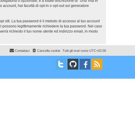
bligatoria o opzionale, è a totale discrezione di “Una Vita In
uo account, hai facoltà di opt-in o opt-out sul generatore
ppi siti. La tua password è il metodo di accesso al tuo account
erzi possono legittimamente richiedere la tua password. Nel caso
errà richiesto il tuo nome utente ed indirizzo email, in modo
Contattaci
Cancella cookie
Tutti gli orari sono
UTC+02:00