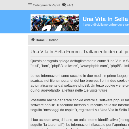
Collegamenti Rapidi
FAQ
Una Vita In Sell
Il gioco di ciclismo online dove s
Home
Indice
Una Vita In Sella Forum - Trattamento dei dati p
Questo paragrafo spiega dettagliatamente come “Una Vita In Sella
“essi”, “loro”, “phpBB software”, “www.phpbb.com”, “phpBB Limit
Le tue informazioni sono raccolte in due modi. In primo luogo, 
scaricati nei file temporanei del tuo browser. I primi due cookie
automaticamente dal software phpBB. Un terzo cookie viene crea
quindi agevolando la lettura nelle tue visite future.
Possiamo anche generare cookie esterni al software phpBB mentr
software phpBB. Il secondo metodo di raccolta delle tue informa
seguito “messaggi da ospite”), registrarsi su “Una Vita In Sella 
Il tuo account avrà, di base, un unico nome identificativo (in s
seguito “la tua email”). Le informazioni rilasciate per l’apertura