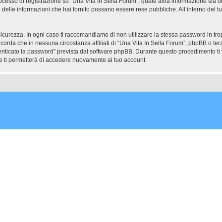
ocesso di registrazione su “Una Vita In Sella Forum”, quale altra informazione sia ob
uali delle informazioni che hai fornito possano essere rese pubbliche. All’interno del t
icurezza. In ogni caso ti raccomandiamo di non utilizzare la stessa password in tro
icorda che in nessuna circostanza affiliati di “Una Vita In Sella Forum”, phpBB o t
enticato la password” prevista dal software phpBB. Durante questo procedimento ti v
ti permetterà di accedere nuovamente al tuo account.