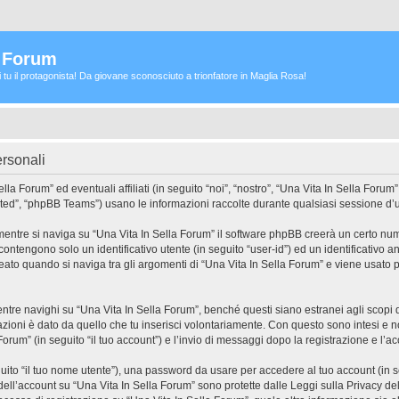
a Forum
ei tu il protagonista! Da giovane sconosciuto a trionfatore in Maglia Rosa!
ersonali
 Forum” ed eventuali affiliati (in seguito “noi”, “nostro”, “Una Vita In Sella Forum”
ed”, “phpBB Teams”) usano le informazioni raccolte durante qualsiasi sessione d’uso 
mentre si naviga su “Una Vita In Sella Forum” il software phpBB creerà un certo num
 contengono solo un identificativo utente (in seguito “user-id”) ed un identificativo
to quando si naviga tra gli argomenti di “Una Vita In Sella Forum” e viene usato p
e navighi su “Una Vita In Sella Forum”, benché questi siano estranei agli scopi di
zioni è dato da quello che tu inserisci volontariamente. Con questo sono intesi e no
Forum” (in seguito “il tuo account”) e l’invio di messaggi dopo la registrazione e l’ac
eguito “il tuo nome utente”), una password da usare per accedere al tuo account (in s
 dell’account su “Una Vita In Sella Forum” sono protette dalle Leggi sulla Privacy dell