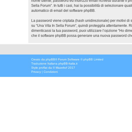
nome utente, password ed indirizzo email richiesti durante il pr
Sella Forum”. In tutti i casi, hai la possibilità di selezionare q
automatico di email del software phpBB.
La password viene criptata (hash unidirezionale) per motivi di s
su “Una Vita In Sella Forum”, quindi proteggila attentamente. R
dimenticassi la tua password, puoi utilizzare l’opzione “Ho dim
che il software phpBB possa generare una nuova password che 
Creato da
phpBB
® Forum Software © phpBB Limited
Traduzione Italiana
phpBB-Italia.it
Style
proflat
da ©
Mazeltof
2017
Privacy
|
Condizioni