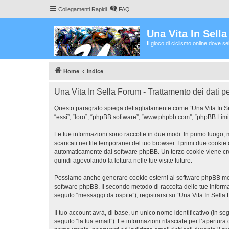
Collegamenti Rapidi
FAQ
Una Vita In Sell
Il gioco di ciclismo online dove s
Home
Indice
Una Vita In Sella Forum - Trattamento dei dati p
Questo paragrafo spiega dettagliatamente come “Una Vita In Sella
“essi”, “loro”, “phpBB software”, “www.phpbb.com”, “phpBB Limit
Le tue informazioni sono raccolte in due modi. In primo luogo, 
scaricati nei file temporanei del tuo browser. I primi due cookie
automaticamente dal software phpBB. Un terzo cookie viene crea
quindi agevolando la lettura nelle tue visite future.
Possiamo anche generare cookie esterni al software phpBB mentr
software phpBB. Il secondo metodo di raccolta delle tue informa
seguito “messaggi da ospite”), registrarsi su “Una Vita In Sella 
Il tuo account avrà, di base, un unico nome identificativo (in s
seguito “la tua email”). Le informazioni rilasciate per l’apertura