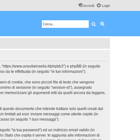
Iscriviti
Login
Cerca
Ricerca avanzata
, “https://www.unavitainsella.it/phpbb3”) e phpBB (in seguito
da te effettuata (in seguito “le tue informazioni”).
ero di cookie, che sono piccoli file di testo che vengono
 anonimo di sessione (in seguito “session-id”), assegnato
er memorizzare gli argomenti letti da quelli ancora da leggere,
 questo documento che intende trattare solo quelli creati dal
n limitati ad essi: inviare messaggi come utente ospite (in
cesso (in seguito “i tuoi messaggi”).
eguito “la tua password”) ed un indirizzo email valido (in
o Stato che ospita il server. In aggiunta alle informazioni di