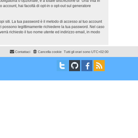
bligatoria o opzionale, è a totale discrezione di “Una Vita In
uo account, hai facoltà di opt-in o opt-out sul generatore
ppi siti. La tua password è il metodo di accesso al tuo account
erzi possono legittimamente richiedere la tua password. Nel caso
errà richiesto il tuo nome utente ed indirizzo email, in modo
Contattaci
Cancella cookie
Tutti gli orari sono
UTC+02:00