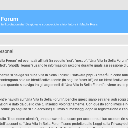
a Forum
ei tu il protagonista! Da giovane sconosciuto a trionfatore in Maglia Rosa!
ersonali
 Forum” ed eventuali affiliati (in seguito “noi”, “nostro”, “Una Vita In Sella Forum”
ed”, “phpBB Teams”) usano le informazioni raccolte durante qualsiasi sessione d’uso 
mentre si naviga su “Una Vita In Sella Forum” il software phpBB creerà un certo num
 contengono solo un identificativo utente (in seguito “user-id”) ed un identificativo
to quando si naviga tra gli argomenti di “Una Vita In Sella Forum” e viene usato p
e navighi su “Una Vita In Sella Forum”, benché questi siano estranei agli scopi di
zioni è dato da quello che tu inserisci volontariamente. Con questo sono intesi e no
Forum” (in seguito “il tuo account”) e l’invio di messaggi dopo la registrazione e l’ac
eguito “il tuo nome utente”), una password da usare per accedere al tuo account (in s
 dell’account su “Una Vita In Sella Forum” sono protette dalle Leggi sulla Privacy dell