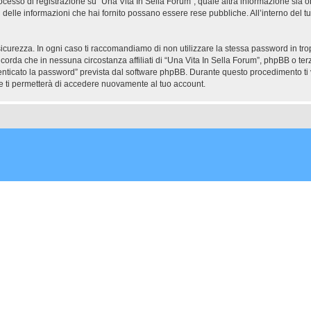
ocesso di registrazione su “Una Vita In Sella Forum”, quale altra informazione sia ob
uali delle informazioni che hai fornito possano essere rese pubbliche. All’interno del t
icurezza. In ogni caso ti raccomandiamo di non utilizzare la stessa password in tro
icorda che in nessuna circostanza affiliati di “Una Vita In Sella Forum”, phpBB o t
enticato la password” prevista dal software phpBB. Durante questo procedimento ti v
ti permetterà di accedere nuovamente al tuo account.