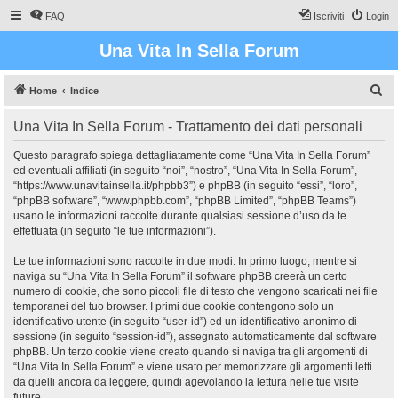
FAQ
Iscriviti
Login
Una Vita In Sella Forum
C
Home
Indice
e
Una Vita In Sella Forum - Trattamento dei dati personali
r
c
Questo paragrafo spiega dettagliatamente come “Una Vita In Sella Forum”
ed eventuali affiliati (in seguito “noi”, “nostro”, “Una Vita In Sella Forum”,
a
“https://www.unavitainsella.it/phpbb3”) e phpBB (in seguito “essi”, “loro”,
“phpBB software”, “www.phpbb.com”, “phpBB Limited”, “phpBB Teams”)
usano le informazioni raccolte durante qualsiasi sessione d’uso da te
effettuata (in seguito “le tue informazioni”).
Le tue informazioni sono raccolte in due modi. In primo luogo, mentre si
naviga su “Una Vita In Sella Forum” il software phpBB creerà un certo
numero di cookie, che sono piccoli file di testo che vengono scaricati nei file
temporanei del tuo browser. I primi due cookie contengono solo un
identificativo utente (in seguito “user-id”) ed un identificativo anonimo di
sessione (in seguito “session-id”), assegnato automaticamente dal software
phpBB. Un terzo cookie viene creato quando si naviga tra gli argomenti di
“Una Vita In Sella Forum” e viene usato per memorizzare gli argomenti letti
da quelli ancora da leggere, quindi agevolando la lettura nelle tue visite
future.