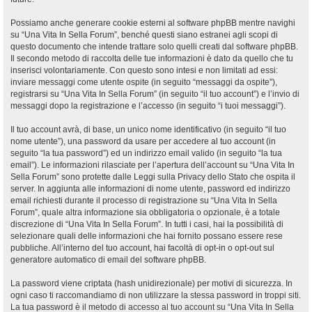
Possiamo anche generare cookie esterni al software phpBB mentre navighi
su “Una Vita In Sella Forum”, benché questi siano estranei agli scopi di
questo documento che intende trattare solo quelli creati dal software phpBB.
Il secondo metodo di raccolta delle tue informazioni è dato da quello che tu
inserisci volontariamente. Con questo sono intesi e non limitati ad essi:
inviare messaggi come utente ospite (in seguito “messaggi da ospite”),
registrarsi su “Una Vita In Sella Forum” (in seguito “il tuo account”) e l’invio di
messaggi dopo la registrazione e l’accesso (in seguito “i tuoi messaggi”).
Il tuo account avrà, di base, un unico nome identificativo (in seguito “il tuo
nome utente”), una password da usare per accedere al tuo account (in
seguito “la tua password”) ed un indirizzo email valido (in seguito “la tua
email”). Le informazioni rilasciate per l’apertura dell’account su “Una Vita In
Sella Forum” sono protette dalle Leggi sulla Privacy dello Stato che ospita il
server. In aggiunta alle informazioni di nome utente, password ed indirizzo
email richiesti durante il processo di registrazione su “Una Vita In Sella
Forum”, quale altra informazione sia obbligatoria o opzionale, è a totale
discrezione di “Una Vita In Sella Forum”. In tutti i casi, hai la possibilità di
selezionare quali delle informazioni che hai fornito possano essere rese
pubbliche. All’interno del tuo account, hai facoltà di opt-in o opt-out sul
generatore automatico di email del software phpBB.
La password viene criptata (hash unidirezionale) per motivi di sicurezza. In
ogni caso ti raccomandiamo di non utilizzare la stessa password in troppi siti.
La tua password è il metodo di accesso al tuo account su “Una Vita In Sella