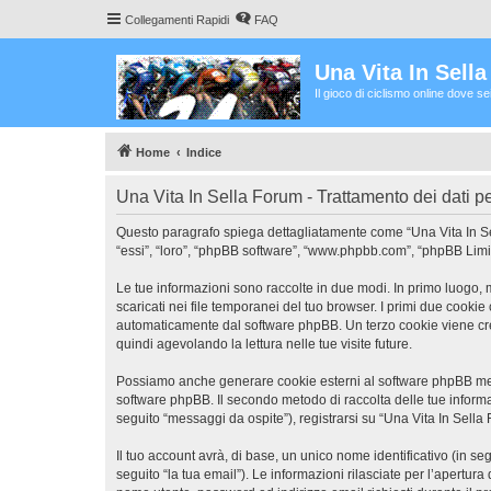
Collegamenti Rapidi
FAQ
Una Vita In Sell
Il gioco di ciclismo online dove s
Home
Indice
Una Vita In Sella Forum - Trattamento dei dati p
Questo paragrafo spiega dettagliatamente come “Una Vita In Sella
“essi”, “loro”, “phpBB software”, “www.phpbb.com”, “phpBB Limit
Le tue informazioni sono raccolte in due modi. In primo luogo, 
scaricati nei file temporanei del tuo browser. I primi due cookie
automaticamente dal software phpBB. Un terzo cookie viene crea
quindi agevolando la lettura nelle tue visite future.
Possiamo anche generare cookie esterni al software phpBB mentr
software phpBB. Il secondo metodo di raccolta delle tue informa
seguito “messaggi da ospite”), registrarsi su “Una Vita In Sella 
Il tuo account avrà, di base, un unico nome identificativo (in s
seguito “la tua email”). Le informazioni rilasciate per l’apertura