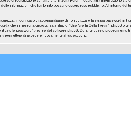
ocesso di registrazione su “Una Vita In Sella Forum”, quale altra informazione sia ob
uali delle informazioni che hai fornito possano essere rese pubbliche. All’interno del t
icurezza. In ogni caso ti raccomandiamo di non utilizzare la stessa password in tro
icorda che in nessuna circostanza affiliati di “Una Vita In Sella Forum”, phpBB o t
enticato la password” prevista dal software phpBB. Durante questo procedimento ti v
ti permetterà di accedere nuovamente al tuo account.