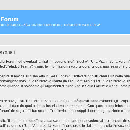
a Forum
ei tu il protagonista! Da giovane sconosciuto a trionfatore in Maglia Rosa!
ersonali
 Forum” ed eventuali affiliati (in seguito “noi”, “nostro”, “Una Vita In Sella Forum”
ed”, “phpBB Teams”) usano le informazioni raccolte durante qualsiasi sessione d’uso 
mentre si naviga su “Una Vita In Sella Forum” il software phpBB creerà un certo num
 contengono solo un identificativo utente (in seguito “user-id”) ed un identificativo
to quando si naviga tra gli argomenti di “Una Vita In Sella Forum” e viene usato p
e navighi su “Una Vita In Sella Forum”, benché questi siano estranei agli scopi di
zioni è dato da quello che tu inserisci volontariamente. Con questo sono intesi e no
Forum” (in seguito “il tuo account”) e l’invio di messaggi dopo la registrazione e l’ac
eguito “il tuo nome utente”), una password da usare per accedere al tuo account (in s
 dell’account su “Una Vita In Sella Forum” sono protette dalle Leggi sulla Privacy dell