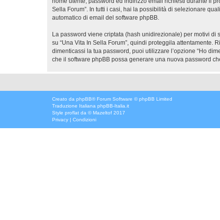
nome utente, password ed indirizzo email richiesti durante il pr
Sella Forum”. In tutti i casi, hai la possibilità di selezionare q
automatico di email del software phpBB.
La password viene criptata (hash unidirezionale) per motivi di s
su “Una Vita In Sella Forum”, quindi proteggila attentamente. R
dimenticassi la tua password, puoi utilizzare l’opzione “Ho dim
che il software phpBB possa generare una nuova password che 
Creato da
phpBB
® Forum Software © phpBB Limited
Traduzione Italiana
phpBB-Italia.it
Style
proflat
da ©
Mazeltof
2017
Privacy
|
Condizioni