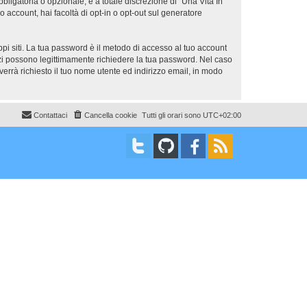
bligatoria o opzionale, è a totale discrezione di “Una Vita In
uo account, hai facoltà di opt-in o opt-out sul generatore
ppi siti. La tua password è il metodo di accesso al tuo account
erzi possono legittimamente richiedere la tua password. Nel caso
errà richiesto il tuo nome utente ed indirizzo email, in modo
Contattaci
Cancella cookie
Tutti gli orari sono
UTC+02:00