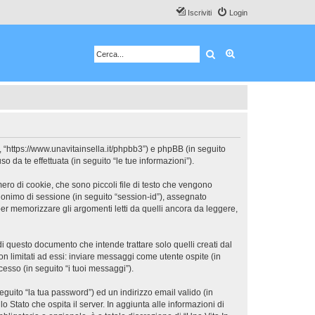
Iscriviti
Login
Cerca
Ricerca avanzata
, “https://www.unavitainsella.it/phpbb3”) e phpBB (in seguito
da te effettuata (in seguito “le tue informazioni”).
ero di cookie, che sono piccoli file di testo che vengono
 anonimo di sessione (in seguito “session-id”), assegnato
er memorizzare gli argomenti letti da quelli ancora da leggere,
 questo documento che intende trattare solo quelli creati dal
n limitati ad essi: inviare messaggi come utente ospite (in
cesso (in seguito “i tuoi messaggi”).
eguito “la tua password”) ed un indirizzo email valido (in
o Stato che ospita il server. In aggiunta alle informazioni di