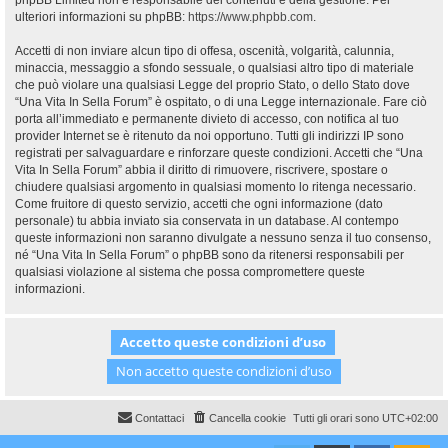
phpBB Limited non è responsabile dei contenuti e della gestione. Per
ulteriori informazioni su phpBB:
https://www.phpbb.com
.
Accetti di non inviare alcun tipo di offesa, oscenità, volgarità, calunnia,
minaccia, messaggio a sfondo sessuale, o qualsiasi altro tipo di materiale
che può violare una qualsiasi Legge del proprio Stato, o dello Stato dove
“Una Vita In Sella Forum” è ospitato, o di una Legge internazionale. Fare ciò
porta all’immediato e permanente divieto di accesso, con notifica al tuo
provider Internet se è ritenuto da noi opportuno. Tutti gli indirizzi IP sono
registrati per salvaguardare e rinforzare queste condizioni. Accetti che “Una
Vita In Sella Forum” abbia il diritto di rimuovere, riscrivere, spostare o
chiudere qualsiasi argomento in qualsiasi momento lo ritenga necessario.
Come fruitore di questo servizio, accetti che ogni informazione (dato
personale) tu abbia inviato sia conservata in un database. Al contempo
queste informazioni non saranno divulgate a nessuno senza il tuo consenso,
né “Una Vita In Sella Forum” o phpBB sono da ritenersi responsabili per
qualsiasi violazione al sistema che possa compromettere queste
informazioni.
Contattaci
Cancella cookie
Tutti gli orari sono
UTC+02:00