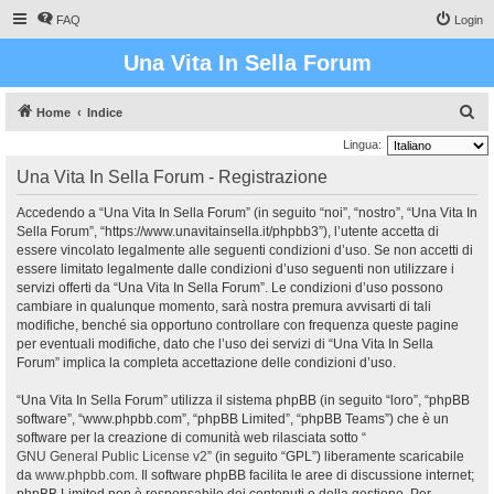
FAQ
Login
Una Vita In Sella Forum
C
Home
Indice
e
Lingua:
r
Una Vita In Sella Forum - Registrazione
c
Accedendo a “Una Vita In Sella Forum” (in seguito “noi”, “nostro”, “Una Vita In
a
Sella Forum”, “https://www.unavitainsella.it/phpbb3”), l’utente accetta di
essere vincolato legalmente alle seguenti condizioni d’uso. Se non accetti di
essere limitato legalmente dalle condizioni d’uso seguenti non utilizzare i
servizi offerti da “Una Vita In Sella Forum”. Le condizioni d’uso possono
cambiare in qualunque momento, sarà nostra premura avvisarti di tali
modifiche, benché sia opportuno controllare con frequenza queste pagine
per eventuali modifiche, dato che l’uso dei servizi di “Una Vita In Sella
Forum” implica la completa accettazione delle condizioni d’uso.
“Una Vita In Sella Forum” utilizza il sistema phpBB (in seguito “loro”, “phpBB
software”, “www.phpbb.com”, “phpBB Limited”, “phpBB Teams”) che è un
software per la creazione di comunità web rilasciata sotto “
GNU General Public License v2
” (in seguito “GPL”) liberamente scaricabile
da
www.phpbb.com
. Il software phpBB facilita le aree di discussione internet;