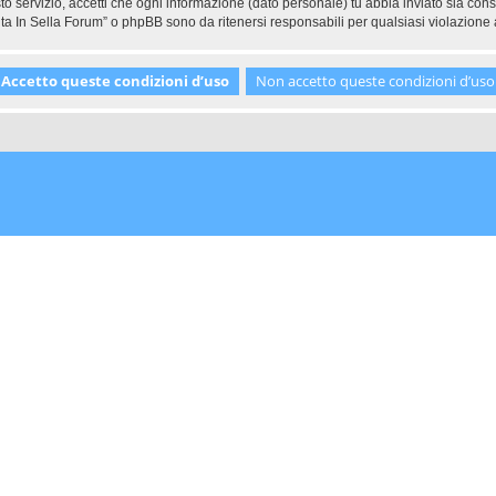
to servizio, accetti che ogni informazione (dato personale) tu abbia inviato sia co
ta In Sella Forum” o phpBB sono da ritenersi responsabili per qualsiasi violazion