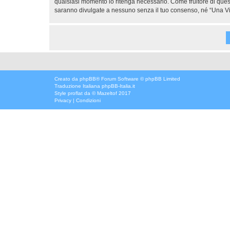
qualsiasi momento lo ritenga necessario. Come fruitore di ques
saranno divulgate a nessuno senza il tuo consenso, né “Una Vi
Creato da
phpBB
® Forum Software © phpBB Limited
Traduzione Italiana
phpBB-Italia.it
Style
proflat
da ©
Mazeltof
2017
Privacy
|
Condizioni