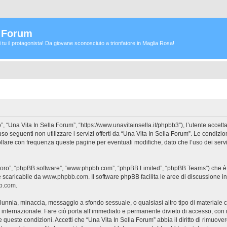
a Forum
ei tu il protagonista! Da giovane sconosciuto a trionfatore in Maglia Rosa!
”, “Una Vita In Sella Forum”, “https://www.unavitainsella.it/phpbb3”), l’utente accet
’uso seguenti non utilizzare i servizi offerti da “Una Vita In Sella Forum”. Le con
ollare con frequenza queste pagine per eventuali modifiche, dato che l’uso dei servi
 “loro”, “phpBB software”, “www.phpbb.com”, “phpBB Limited”, “phpBB Teams”) che è 
e scaricabile da
www.phpbb.com
. Il software phpBB facilita le aree di discussione
bb.com
.
 calunnia, minaccia, messaggio a sfondo sessuale, o qualsiasi altro tipo di materiale
internazionale. Fare ciò porta all’immediato e permanente divieto di accesso, con no
are queste condizioni. Accetti che “Una Vita In Sella Forum” abbia il diritto di rimuov