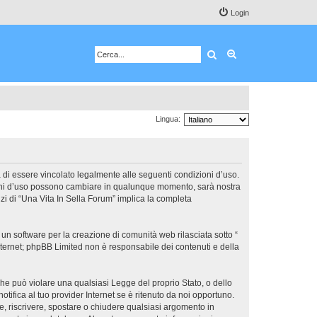
Login
Cerca
Ricerca avanzata
Lingua:
ta di essere vincolato legalmente alle seguenti condizioni d’uso.
dizioni d’uso possono cambiare in qualunque momento, sarà nostra
zi di “Una Vita In Sella Forum” implica la completa
un software per la creazione di comunità web rilasciata sotto “
 internet; phpBB Limited non è responsabile dei contenuti e della
 che può violare una qualsiasi Legge del proprio Stato, o dello
tifica al tuo provider Internet se è ritenuto da noi opportuno.
ere, riscrivere, spostare o chiudere qualsiasi argomento in