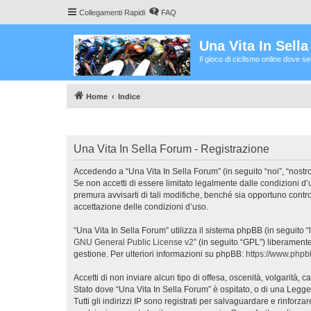
Collegamenti Rapidi
FAQ
Una Vita In Sell
Il gioco di ciclismo online dove s
Home
Indice
Una Vita In Sella Forum - Registrazione
Accedendo a “Una Vita In Sella Forum” (in seguito “noi”, “nostro
Se non accetti di essere limitato legalmente dalle condizioni d
premura avvisarti di tali modifiche, benché sia opportuno contr
accettazione delle condizioni d’uso.
“Una Vita In Sella Forum” utilizza il sistema phpBB (in seguito
GNU General Public License v2
” (in seguito “GPL”) liberament
gestione. Per ulteriori informazioni su phpBB:
https://www.php
Accetti di non inviare alcun tipo di offesa, oscenità, volgarità,
Stato dove “Una Vita In Sella Forum” è ospitato, o di una Legge 
Tutti gli indirizzi IP sono registrati per salvaguardare e rinforz