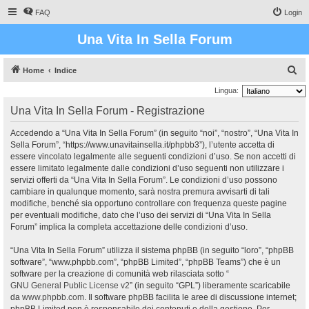
FAQ
Login
Una Vita In Sella Forum
C
Home
Indice
e
Lingua:
r
Una Vita In Sella Forum - Registrazione
c
Accedendo a “Una Vita In Sella Forum” (in seguito “noi”, “nostro”, “Una Vita In
a
Sella Forum”, “https://www.unavitainsella.it/phpbb3”), l’utente accetta di
essere vincolato legalmente alle seguenti condizioni d’uso. Se non accetti di
essere limitato legalmente dalle condizioni d’uso seguenti non utilizzare i
servizi offerti da “Una Vita In Sella Forum”. Le condizioni d’uso possono
cambiare in qualunque momento, sarà nostra premura avvisarti di tali
modifiche, benché sia opportuno controllare con frequenza queste pagine
per eventuali modifiche, dato che l’uso dei servizi di “Una Vita In Sella
Forum” implica la completa accettazione delle condizioni d’uso.
“Una Vita In Sella Forum” utilizza il sistema phpBB (in seguito “loro”, “phpBB
software”, “www.phpbb.com”, “phpBB Limited”, “phpBB Teams”) che è un
software per la creazione di comunità web rilasciata sotto “
GNU General Public License v2
” (in seguito “GPL”) liberamente scaricabile
da
www.phpbb.com
. Il software phpBB facilita le aree di discussione internet;