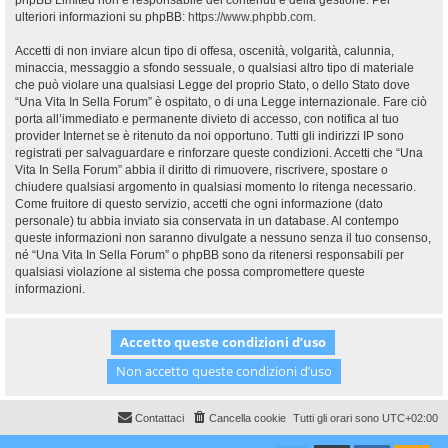
phpBB Limited non è responsabile dei contenuti e della gestione. Per
ulteriori informazioni su phpBB:
https://www.phpbb.com
.
Accetti di non inviare alcun tipo di offesa, oscenità, volgarità, calunnia,
minaccia, messaggio a sfondo sessuale, o qualsiasi altro tipo di materiale
che può violare una qualsiasi Legge del proprio Stato, o dello Stato dove
“Una Vita In Sella Forum” è ospitato, o di una Legge internazionale. Fare ciò
porta all’immediato e permanente divieto di accesso, con notifica al tuo
provider Internet se è ritenuto da noi opportuno. Tutti gli indirizzi IP sono
registrati per salvaguardare e rinforzare queste condizioni. Accetti che “Una
Vita In Sella Forum” abbia il diritto di rimuovere, riscrivere, spostare o
chiudere qualsiasi argomento in qualsiasi momento lo ritenga necessario.
Come fruitore di questo servizio, accetti che ogni informazione (dato
personale) tu abbia inviato sia conservata in un database. Al contempo
queste informazioni non saranno divulgate a nessuno senza il tuo consenso,
né “Una Vita In Sella Forum” o phpBB sono da ritenersi responsabili per
qualsiasi violazione al sistema che possa compromettere queste
informazioni.
Contattaci
Cancella cookie
Tutti gli orari sono
UTC+02:00