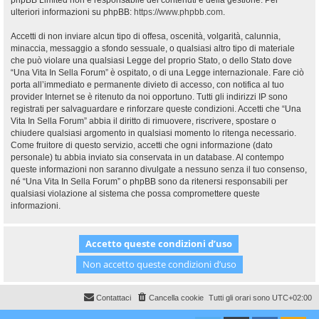
phpBB Limited non è responsabile dei contenuti e della gestione. Per
ulteriori informazioni su phpBB:
https://www.phpbb.com
.
Accetti di non inviare alcun tipo di offesa, oscenità, volgarità, calunnia,
minaccia, messaggio a sfondo sessuale, o qualsiasi altro tipo di materiale
che può violare una qualsiasi Legge del proprio Stato, o dello Stato dove
“Una Vita In Sella Forum” è ospitato, o di una Legge internazionale. Fare ciò
porta all’immediato e permanente divieto di accesso, con notifica al tuo
provider Internet se è ritenuto da noi opportuno. Tutti gli indirizzi IP sono
registrati per salvaguardare e rinforzare queste condizioni. Accetti che “Una
Vita In Sella Forum” abbia il diritto di rimuovere, riscrivere, spostare o
chiudere qualsiasi argomento in qualsiasi momento lo ritenga necessario.
Come fruitore di questo servizio, accetti che ogni informazione (dato
personale) tu abbia inviato sia conservata in un database. Al contempo
queste informazioni non saranno divulgate a nessuno senza il tuo consenso,
né “Una Vita In Sella Forum” o phpBB sono da ritenersi responsabili per
qualsiasi violazione al sistema che possa compromettere queste
informazioni.
Contattaci
Cancella cookie
Tutti gli orari sono
UTC+02:00