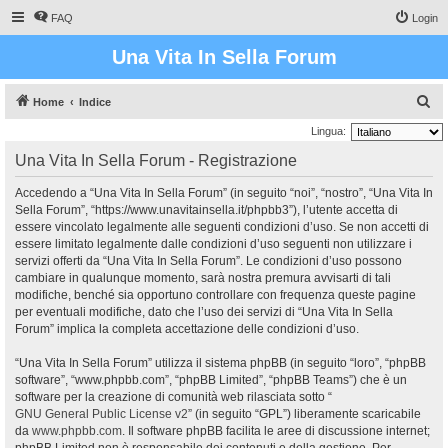
FAQ
Login
Una Vita In Sella Forum
C
Home
Indice
e
Lingua:
r
Una Vita In Sella Forum - Registrazione
c
Accedendo a “Una Vita In Sella Forum” (in seguito “noi”, “nostro”, “Una Vita In
a
Sella Forum”, “https://www.unavitainsella.it/phpbb3”), l’utente accetta di
essere vincolato legalmente alle seguenti condizioni d’uso. Se non accetti di
essere limitato legalmente dalle condizioni d’uso seguenti non utilizzare i
servizi offerti da “Una Vita In Sella Forum”. Le condizioni d’uso possono
cambiare in qualunque momento, sarà nostra premura avvisarti di tali
modifiche, benché sia opportuno controllare con frequenza queste pagine
per eventuali modifiche, dato che l’uso dei servizi di “Una Vita In Sella
Forum” implica la completa accettazione delle condizioni d’uso.
“Una Vita In Sella Forum” utilizza il sistema phpBB (in seguito “loro”, “phpBB
software”, “www.phpbb.com”, “phpBB Limited”, “phpBB Teams”) che è un
software per la creazione di comunità web rilasciata sotto “
GNU General Public License v2
” (in seguito “GPL”) liberamente scaricabile
da
www.phpbb.com
. Il software phpBB facilita le aree di discussione internet;