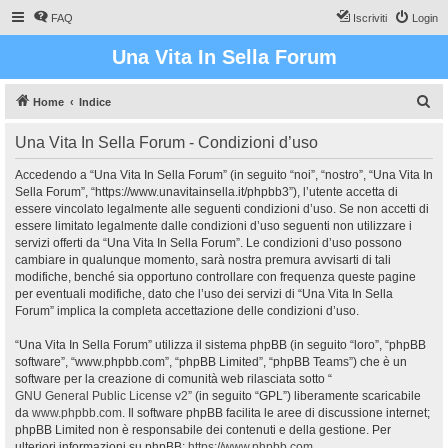
FAQ
Iscriviti
Login
Una Vita In Sella Forum
C
Home
Indice
e
Una Vita In Sella Forum - Condizioni d’uso
r
c
Accedendo a “Una Vita In Sella Forum” (in seguito “noi”, “nostro”, “Una Vita In
Sella Forum”, “https://www.unavitainsella.it/phpbb3”), l’utente accetta di
a
essere vincolato legalmente alle seguenti condizioni d’uso. Se non accetti di
essere limitato legalmente dalle condizioni d’uso seguenti non utilizzare i
servizi offerti da “Una Vita In Sella Forum”. Le condizioni d’uso possono
cambiare in qualunque momento, sarà nostra premura avvisarti di tali
modifiche, benché sia opportuno controllare con frequenza queste pagine
per eventuali modifiche, dato che l’uso dei servizi di “Una Vita In Sella
Forum” implica la completa accettazione delle condizioni d’uso.
“Una Vita In Sella Forum” utilizza il sistema phpBB (in seguito “loro”, “phpBB
software”, “www.phpbb.com”, “phpBB Limited”, “phpBB Teams”) che è un
software per la creazione di comunità web rilasciata sotto “
GNU General Public License v2
” (in seguito “GPL”) liberamente scaricabile
da
www.phpbb.com
. Il software phpBB facilita le aree di discussione internet;
phpBB Limited non è responsabile dei contenuti e della gestione. Per
ulteriori informazioni su phpBB:
https://www.phpbb.com
.