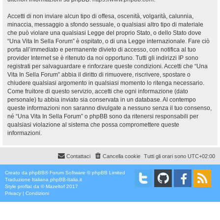
Accetti di non inviare alcun tipo di offesa, oscenità, volgarità, calunnia,
minaccia, messaggio a sfondo sessuale, o qualsiasi altro tipo di materiale
che può violare una qualsiasi Legge del proprio Stato, o dello Stato dove
“Una Vita In Sella Forum” è ospitato, o di una Legge internazionale. Fare ciò
porta all’immediato e permanente divieto di accesso, con notifica al tuo
provider Internet se è ritenuto da noi opportuno. Tutti gli indirizzi IP sono
registrati per salvaguardare e rinforzare queste condizioni. Accetti che “Una
Vita In Sella Forum” abbia il diritto di rimuovere, riscrivere, spostare o
chiudere qualsiasi argomento in qualsiasi momento lo ritenga necessario.
Come fruitore di questo servizio, accetti che ogni informazione (dato
personale) tu abbia inviato sia conservata in un database. Al contempo
queste informazioni non saranno divulgate a nessuno senza il tuo consenso,
né “Una Vita In Sella Forum” o phpBB sono da ritenersi responsabili per
qualsiasi violazione al sistema che possa compromettere queste
informazioni.
Contattaci
Cancella cookie
Tutti gli orari sono
UTC+02:00
Creato da
phpBB
® Forum Software © phpBB Limited
Traduzione Italiana
phpBB-Italia.it
Style
proflat
da ©
Mazeltof
2017
Privacy
|
Condizioni