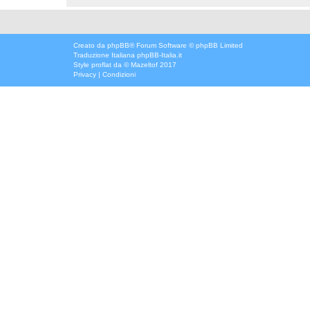
Creato da
phpBB
® Forum Software © phpBB Limited
Traduzione Italiana
phpBB-Italia.it
Style
proflat
da ©
Mazeltof
2017
Privacy
|
Condizioni