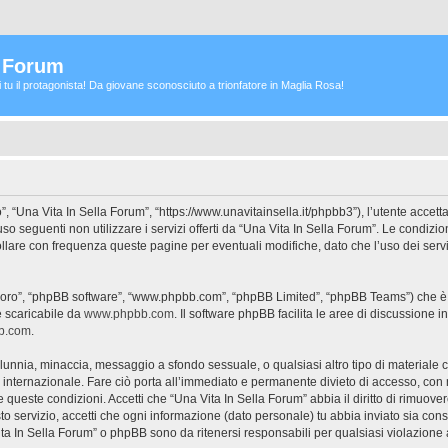
a Forum
ei tu il protagonista! Da giovane sconosciuto a trionfatore in Maglia Rosa!
”, “Una Vita In Sella Forum”, “https://www.unavitainsella.it/phpbb3”), l’utente accet
’uso seguenti non utilizzare i servizi offerti da “Una Vita In Sella Forum”. Le con
ollare con frequenza queste pagine per eventuali modifiche, dato che l’uso dei servi
 “loro”, “phpBB software”, “www.phpbb.com”, “phpBB Limited”, “phpBB Teams”) che è 
e scaricabile da
www.phpbb.com
. Il software phpBB facilita le aree di discussione
bb.com
.
 calunnia, minaccia, messaggio a sfondo sessuale, o qualsiasi altro tipo di materiale
internazionale. Fare ciò porta all’immediato e permanente divieto di accesso, con no
are queste condizioni. Accetti che “Una Vita In Sella Forum” abbia il diritto di rimuov
to servizio, accetti che ogni informazione (dato personale) tu abbia inviato sia co
ta In Sella Forum” o phpBB sono da ritenersi responsabili per qualsiasi violazion