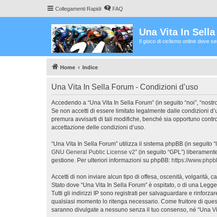
Collegamenti Rapidi
FAQ
Una Vita In Sell
Il gioco di ciclismo online dove s
Home
Indice
Una Vita In Sella Forum - Condizioni d’uso
Accedendo a “Una Vita In Sella Forum” (in seguito “noi”, “nostro
Se non accetti di essere limitato legalmente dalle condizioni d
premura avvisarti di tali modifiche, benché sia opportuno contr
accettazione delle condizioni d’uso.
“Una Vita In Sella Forum” utilizza il sistema phpBB (in seguito
GNU General Public License v2
” (in seguito “GPL”) liberament
gestione. Per ulteriori informazioni su phpBB:
https://www.php
Accetti di non inviare alcun tipo di offesa, oscenità, volgarità,
Stato dove “Una Vita In Sella Forum” è ospitato, o di una Legge 
Tutti gli indirizzi IP sono registrati per salvaguardare e rinforz
qualsiasi momento lo ritenga necessario. Come fruitore di ques
saranno divulgate a nessuno senza il tuo consenso, né “Una Vi