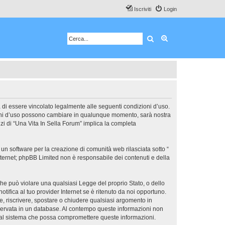
Iscriviti
Login
Cerca
Ricerca avanzata
ta di essere vincolato legalmente alle seguenti condizioni d’uso.
dizioni d’uso possono cambiare in qualunque momento, sarà nostra
zi di “Una Vita In Sella Forum” implica la completa
un software per la creazione di comunità web rilasciata sotto “
 internet; phpBB Limited non è responsabile dei contenuti e della
 che può violare una qualsiasi Legge del proprio Stato, o dello
tifica al tuo provider Internet se è ritenuto da noi opportuno.
ere, riscrivere, spostare o chiudere qualsiasi argomento in
nservata in un database. Al contempo queste informazioni non
e al sistema che possa compromettere queste informazioni.