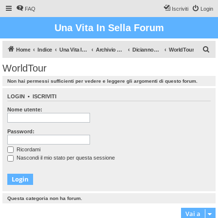
FAQ
Iscriviti
Login
Una Vita In Sella Forum
C
Home
Indice
Una Vita In Sella (Il gioco che vi farà sudare!)
Archivio Dati
Diciannovesima stagione
WorldTour
e
WorldTour
r
Non hai permessi sufficienti per vedere e leggere gli argomenti di questo forum.
c
a
LOGIN
•
ISCRIVITI
Nome utente:
Password:
Ricordami
Nascondi il mio stato per questa sessione
Questa categoria non ha forum.
Vai a