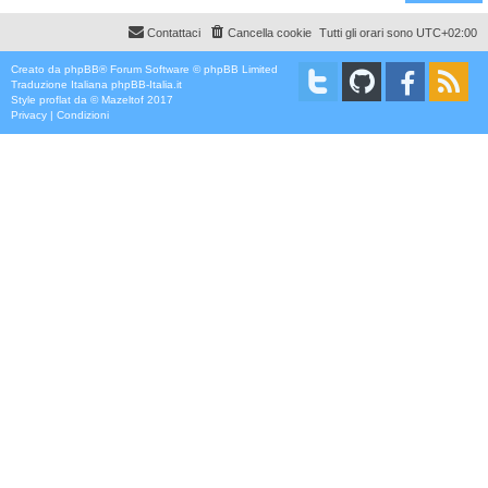
Contattaci
Cancella cookie
Tutti gli orari sono
UTC+02:00
Creato da
phpBB
® Forum Software © phpBB Limited
Traduzione Italiana
phpBB-Italia.it
Style
proflat
da ©
Mazeltof
2017
Privacy
|
Condizioni