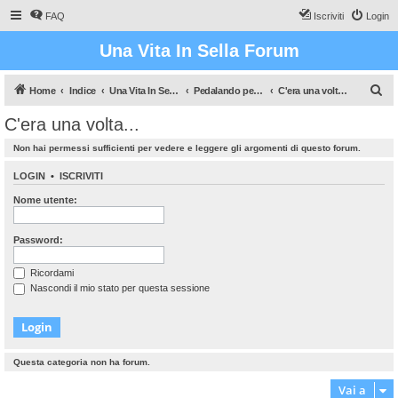
FAQ
Iscriviti
Login
Una Vita In Sella Forum
C
Home
Indice
Una Vita In Sella (Il gioco che vi farà sudare!)
Pedalando pedalando...
C'era una volta...
e
C'era una volta...
r
Non hai permessi sufficienti per vedere e leggere gli argomenti di questo forum.
c
a
LOGIN
•
ISCRIVITI
Nome utente:
Password:
Ricordami
Nascondi il mio stato per questa sessione
Questa categoria non ha forum.
Vai a