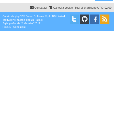
Contattaci
Cancella cookie
Tutti gli orari sono
UTC+02:00
Creato da
phpBB
® Forum Software © phpBB Limited
Traduzione Italiana
phpBB-Italia.it
Style
proflat
da ©
Mazeltof
2017
Privacy
|
Condizioni