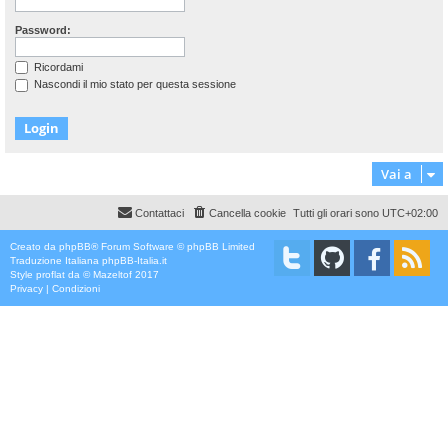
Password:
Ricordami
Nascondi il mio stato per questa sessione
Vai a
Contattaci
Cancella cookie
Tutti gli orari sono
UTC+02:00
Creato da
phpBB
® Forum Software © phpBB Limited
Traduzione Italiana
phpBB-Italia.it
Style
proflat
da ©
Mazeltof
2017
Privacy
|
Condizioni