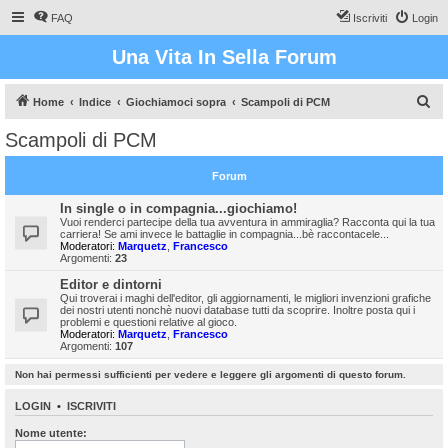
FAQ
Iscriviti
Login
Una Vita In Sella Forum
C
Home
Indice
Giochiamoci sopra
Scampoli di PCM
e
Scampoli di PCM
r
c
Forum
a
In single o in compagnia...giochiamo!
Vuoi renderci partecipe della tua avventura in ammiraglia? Racconta qui la tua
carriera! Se ami invece le battaglie in compagnia...bè raccontacele...
Moderatori:
Marquetz
,
Francesco
Argomenti:
23
Editor e dintorni
Qui troverai i maghi dell'editor, gli aggiornamenti, le migliori invenzioni grafiche
dei nostri utenti nonchè nuovi database tutti da scoprire. Inoltre posta qui i
problemi e questioni relative al gioco.
Moderatori:
Marquetz
,
Francesco
Argomenti:
107
Non hai permessi sufficienti per vedere e leggere gli argomenti di questo forum.
LOGIN
•
ISCRIVITI
Nome utente: