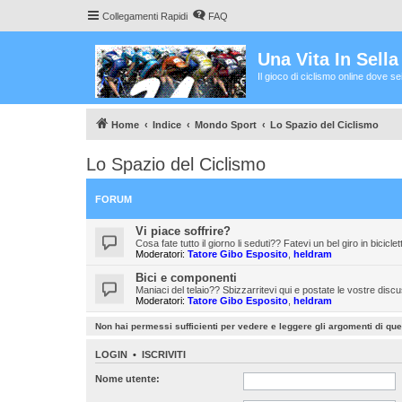
Collegamenti Rapidi
FAQ
Una Vita In Sell
Il gioco di ciclismo online dove s
Home
Indice
Mondo Sport
Lo Spazio del Ciclismo
Lo Spazio del Ciclismo
FORUM
Vi piace soffrire?
Cosa fate tutto il giorno li seduti?? Fatevi un bel giro in bicicle
Moderatori:
Tatore Gibo Esposito
,
heldram
Bici e componenti
Maniaci del telaio?? Sbizzarritevi qui e postate le vostre disc
Moderatori:
Tatore Gibo Esposito
,
heldram
Non hai permessi sufficienti per vedere e leggere gli argomenti di qu
LOGIN
•
ISCRIVITI
Nome utente: