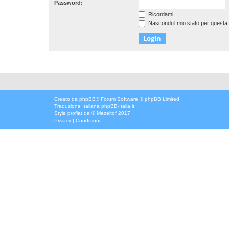
Password:
Ricordami
Nascondi il mio stato per questa
Creato da
phpBB
® Forum Software © phpBB Limited
Traduzione Italiana
phpBB-Italia.it
Style
proflat
da ©
Mazeltof
2017
Privacy
|
Condizioni