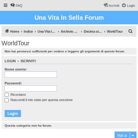
FAQ
Iscriviti
Login
Una Vita In Sella Forum
C
Home
Indice
Una Vita In Sella (Il gioco che vi farà sudare!)
Archivio Dati
Decima stagione
WorldTour
e
WorldTour
r
Non hai permessi sufficienti per vedere e leggere gli argomenti di questo forum.
c
a
LOGIN
•
ISCRIVITI
Nome utente:
Password:
Ricordami
Nascondi il mio stato per questa sessione
Questa categoria non ha forum.
Vai a