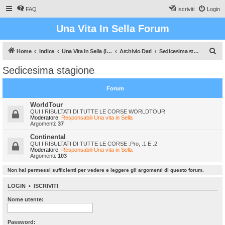
FAQ
Iscriviti
Login
Una Vita In Sella Forum
C
Home
Indice
Una Vita In Sella (Il gioco che vi farà sudare!)
Archivio Dati
Sedicesima stagione
e
Sedicesima stagione
r
c
Forum
a
WorldTour
QUI I RISULTATI DI TUTTE LE CORSE WORLDTOUR
Moderatore:
Responsabili Una vita in Sella
Argomenti:
37
Continental
QUI I RISULTATI DI TUTTE LE CORSE .Pro, .1 E .2
Moderatore:
Responsabili Una vita in Sella
Argomenti:
103
Non hai permessi sufficienti per vedere e leggere gli argomenti di questo forum.
LOGIN
•
ISCRIVITI
Nome utente:
Password: