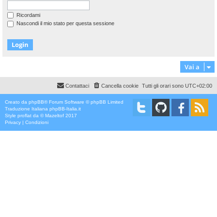
Ricordami
Nascondi il mio stato per questa sessione
Vai a
Contattaci
Cancella cookie
Tutti gli orari sono
UTC+02:00
Creato da
phpBB
® Forum Software © phpBB Limited
Traduzione Italiana
phpBB-Italia.it
Style
proflat
da ©
Mazeltof
2017
Privacy
|
Condizioni