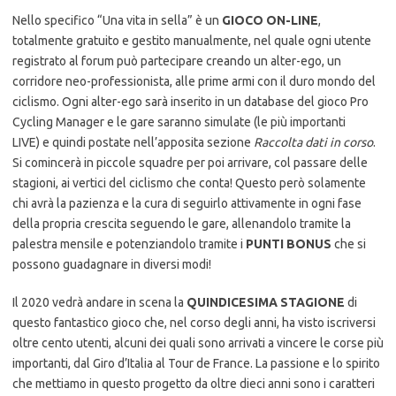
Nello specifico “Una vita in sella” è un
GIOCO ON-LINE
,
totalmente gratuito e gestito manualmente, nel quale ogni utente
registrato al forum può partecipare creando un alter-ego, un
corridore neo-professionista, alle prime armi con il duro mondo del
ciclismo. Ogni alter-ego sarà inserito in un database del gioco Pro
Cycling Manager e le gare saranno simulate (le più importanti
LIVE) e quindi postate nell’apposita sezione
Raccolta dati in corso
.
Si comincerà in piccole squadre per poi arrivare, col passare delle
stagioni, ai vertici del ciclismo che conta! Questo però solamente
chi avrà la pazienza e la cura di seguirlo attivamente in ogni fase
della propria crescita seguendo le gare, allenandolo tramite la
palestra mensile e potenziandolo tramite i
PUNTI BONUS
che si
possono guadagnare in diversi modi!
Il 2020 vedrà andare in scena la
QUINDICESIMA STAGIONE
di
questo fantastico gioco che, nel corso degli anni, ha visto iscriversi
oltre cento utenti, alcuni dei quali sono arrivati a vincere le corse più
importanti, dal Giro d’Italia al Tour de France. La passione e lo spirito
che mettiamo in questo progetto da oltre dieci anni sono i caratteri