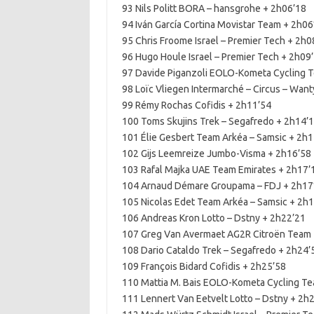
93 Nils Politt BORA – hansgrohe + 2h06’18
94 Iván García Cortina Movistar Team + 2h06
95 Chris Froome Israel – Premier Tech + 2h0
96 Hugo Houle Israel – Premier Tech + 2h09
97 Davide Piganzoli EOLO-Kometa Cycling 
98 Loïc Vliegen Intermarché – Circus – Want
99 Rémy Rochas Cofidis + 2h11’54
100 Toms Skujins Trek – Segafredo + 2h14’
101 Élie Gesbert Team Arkéa – Samsic + 2h1
102 Gijs Leemreize Jumbo-Visma + 2h16’58
103 Rafal Majka UAE Team Emirates + 2h17’
104 Arnaud Démare Groupama – FDJ + 2h17
105 Nicolas Edet Team Arkéa – Samsic + 2h
106 Andreas Kron Lotto – Dstny + 2h22’21
107 Greg Van Avermaet AG2R Citroën Team 
108 Dario Cataldo Trek – Segafredo + 2h24’
109 François Bidard Cofidis + 2h25’58
110 Mattia M. Bais EOLO-Kometa Cycling T
111 Lennert Van Eetvelt Lotto – Dstny + 2h