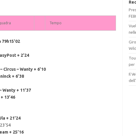
Rec
Pre
FEB
quadra
Tempo
Vue
nel
 79h15’02
Giro
Wil
asyPost + 2’24
Tour
per
Circus – Wanty + 6’10
Il V
inck + 6’38
del
– Wanty + 11’37
+ 13’46
la + 21’24
 23’54
eam + 25’16