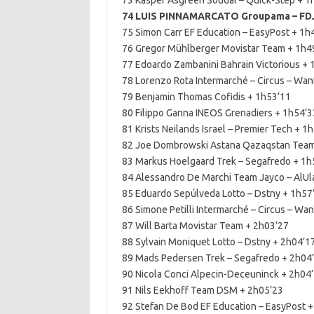
73 Kasper Asgreen Soudal – Quick-Step + 1
74 LUIS PINNAMARCATO Groupama – FDJ
75 Simon Carr EF Education – EasyPost + 1h
76 Gregor Mühlberger Movistar Team + 1h4
77 Edoardo Zambanini Bahrain Victorious + 
78 Lorenzo Rota Intermarché – Circus – Wan
79 Benjamin Thomas Cofidis + 1h53’11
80 Filippo Ganna INEOS Grenadiers + 1h54’3
81 Krists Neilands Israel – Premier Tech + 1
82 Joe Dombrowski Astana Qazaqstan Team
83 Markus Hoelgaard Trek – Segafredo + 1h
84 Alessandro De Marchi Team Jayco – AlUl
85 Eduardo Sepúlveda Lotto – Dstny + 1h57
86 Simone Petilli Intermarché – Circus – Wa
87 Will Barta Movistar Team + 2h03’27
88 Sylvain Moniquet Lotto – Dstny + 2h04’1
89 Mads Pedersen Trek – Segafredo + 2h04
90 Nicola Conci Alpecin-Deceuninck + 2h04
91 Nils Eekhoff Team DSM + 2h05’23
92 Stefan De Bod EF Education – EasyPost 