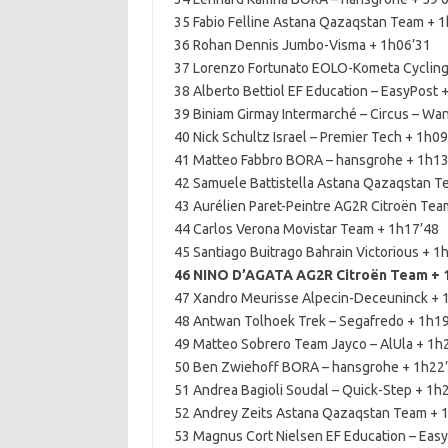
35 Fabio Felline Astana Qazaqstan Team + 
36 Rohan Dennis Jumbo-Visma + 1h06’31
37 Lorenzo Fortunato EOLO-Kometa Cycling
38 Alberto Bettiol EF Education – EasyPost 
39 Biniam Girmay Intermarché – Circus – Wa
40 Nick Schultz Israel – Premier Tech + 1h0
41 Matteo Fabbro BORA – hansgrohe + 1h13
42 Samuele Battistella Astana Qazaqstan T
43 Aurélien Paret-Peintre AG2R Citroën Tea
44 Carlos Verona Movistar Team + 1h17’48
45 Santiago Buitrago Bahrain Victorious + 1
46 NINO D’AGATA AG2R Citroën Team + 
47 Xandro Meurisse Alpecin-Deceuninck + 
48 Antwan Tolhoek Trek – Segafredo + 1h1
49 Matteo Sobrero Team Jayco – AlUla + 1h
50 Ben Zwiehoff BORA – hansgrohe + 1h22
51 Andrea Bagioli Soudal – Quick-Step + 1h
52 Andrey Zeits Astana Qazaqstan Team + 
53 Magnus Cort Nielsen EF Education – Eas