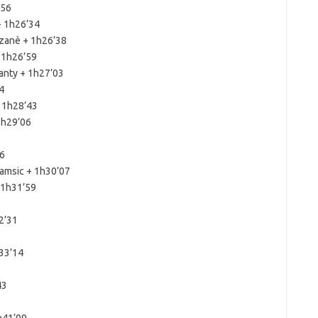
’56
+ 1h26’34
aizanè + 1h26’38
 1h26’59
anty + 1h27’03
4
+ 1h28’43
1h29’06
06
Samsic + 1h30’07
 1h31’59
5
2’31
33’14
43