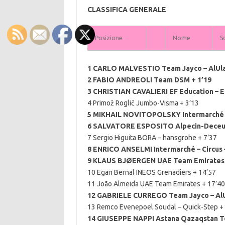
CLASSIFICA GENERALE
Posizione
Nome
S
1 CARLO MALVESTIO Team Jayco – AlUla
2 FABIO ANDREOLI Team DSM + 1’19
3 CHRISTIAN CAVALIERI EF Education – E
4 Primož Roglič Jumbo-Visma + 3’13
5 MIKHAIL NOVITOPOLSKY Intermarché – 
6 SALVATORE ESPOSITO Alpecin-Deceun
7 Sergio Higuita BORA – hansgrohe + 7’37
8 ENRICO ANSELMI Intermarché – Circus 
9 KLAUS BJØERGEN UAE Team Emirates 
10 Egan Bernal INEOS Grenadiers + 14’57
11 João Almeida UAE Team Emirates + 17’40
12 GABRIELE CURREGO Team Jayco – AlU
13 Remco Evenepoel Soudal – Quick-Step +
14 GIUSEPPE NAPPI Astana Qazaqstan T