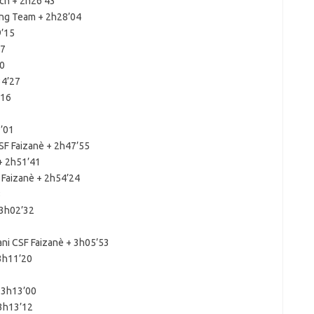
ech + 2h26’43
ng Team + 2h28’04
9’15
57
00
34’27
’16
9’01
CSF Faizanè + 2h47’55
+ 2h51’41
F Faizanè + 2h54’24
3
 3h02’32
ni CSF Faizanè + 3h05’53
3h11’20
 3h13’00
 3h13’12