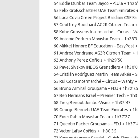
54 Eddie Dunbar Team Jayco – AlUla + 1h25
55 Felix Großschartner UAE Team Emirates 
56 Luca Covili Green Project Bardiani CSF F
57 Geoffrey Bouchard AG2R Citroën Team +
58 Kobe Goossens Intermarché – Circus – W
59 Antonio Pedrero Movistar Team + 1h28’3
60 Mikkel Honoré EF Education – EasyPost 
61 Andrea Vendrame AG2R Citroën Team + 
62 Anthony Perez Cofidis + 1h29’50
63 Pavel Sivakov INEOS Grenadiers + 1h30’
64 Cristián Rodríguez Martin Team Arkéa – 
65 Rui Costa Intermarché – Circus – Wanty +
66 Bruno Armirail Groupama – FDJ + 1h32’2
67 Ben Hermans Israel – Premier Tech + 1h3
68 Tiesj Benoot Jumbo-Visma + 1h32’47
69 George Bennett UAE Team Emirates + 1h
70 Einer Rubio Movistar Team + 1h37’27
71 Quentin Pacher Groupama – FDJ + 1h37’
72 Victor Lafay Cofidis + 1h38’35