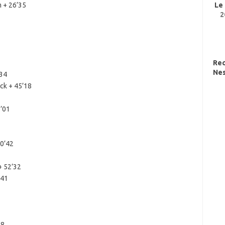
 + 26’35
Le
2
Re
Nes
’34
ck + 45’18
6’01
50’42
+ 52’32
’41
08