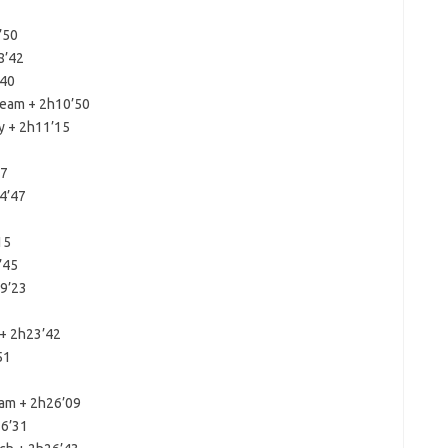
’50
8’42
’40
Team + 2h10’50
y + 2h11’15
17
4’47
15
’45
19’23
+ 2h23’42
51
eam + 2h26’09
26’31