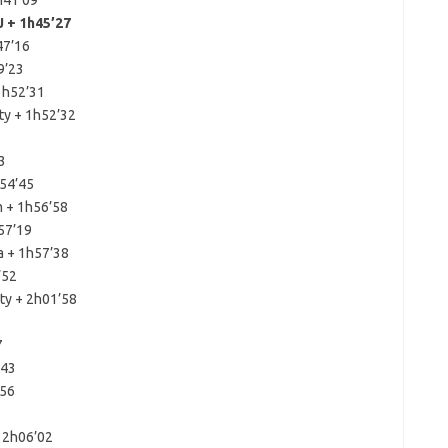
h41’09
 + 1h45’27
47’16
9’23
1h52’31
ty + 1h52’32
3
h54’45
 + 1h56’58
57’19
a + 1h57’38
’52
nty + 2h01’58
7
’43
’56
+ 2h06’02