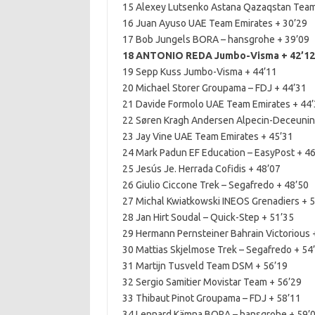
15 Alexey Lutsenko Astana Qazaqstan Team
16 Juan Ayuso UAE Team Emirates + 30’29
17 Bob Jungels BORA – hansgrohe + 39’09
18 ANTONIO REDA Jumbo-Visma + 42’12
19 Sepp Kuss Jumbo-Visma + 44’11
20 Michael Storer Groupama – FDJ + 44’31
21 Davide Formolo UAE Team Emirates + 44
22 Søren Kragh Andersen Alpecin-Deceunin
23 Jay Vine UAE Team Emirates + 45’31
24 Mark Padun EF Education – EasyPost + 4
25 Jesús Je. Herrada Cofidis + 48’07
26 Giulio Ciccone Trek – Segafredo + 48’50
27 Michal Kwiatkowski INEOS Grenadiers + 
28 Jan Hirt Soudal – Quick-Step + 51’35
29 Hermann Pernsteiner Bahrain Victorious 
30 Mattias Skjelmose Trek – Segafredo + 54
31 Martijn Tusveld Team DSM + 56’19
32 Sergio Samitier Movistar Team + 56’29
33 Thibaut Pinot Groupama – FDJ + 58’11
34 Lennard Kämna BORA – hansgrohe + 59’