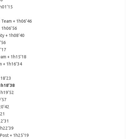
1h01’15
 Team + 1h06’46
+ 1h06’56
nty + 1h08’40
9’56
’17
eam + 1h15’18
m + 1h16’34
h18’23
1h18’38
1h19’52
9’57
20’42
’21
22’31
1h22’39
yPost + 1h25’19