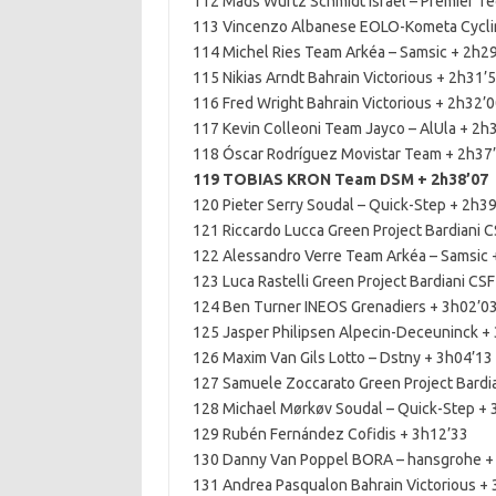
112 Mads Würtz Schmidt Israel – Premier T
113 Vincenzo Albanese EOLO-Kometa Cycli
114 Michel Ries Team Arkéa – Samsic + 2h2
115 Nikias Arndt Bahrain Victorious + 2h31’
116 Fred Wright Bahrain Victorious + 2h32’
117 Kevin Colleoni Team Jayco – AlUla + 2h
118 Óscar Rodríguez Movistar Team + 2h37
119 TOBIAS KRON Team DSM + 2h38’07
120 Pieter Serry Soudal – Quick-Step + 2h3
121 Riccardo Lucca Green Project Bardiani 
122 Alessandro Verre Team Arkéa – Samsic 
123 Luca Rastelli Green Project Bardiani CS
124 Ben Turner INEOS Grenadiers + 3h02’0
125 Jasper Philipsen Alpecin-Deceuninck +
126 Maxim Van Gils Lotto – Dstny + 3h04’13
127 Samuele Zoccarato Green Project Bardia
128 Michael Mørkøv Soudal – Quick-Step + 
129 Rubén Fernández Cofidis + 3h12’33
130 Danny Van Poppel BORA – hansgrohe +
131 Andrea Pasqualon Bahrain Victorious +