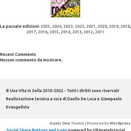
Le passate edizioni:
2025
,
2024
,
2023
,
2022
, 2021,
2020,
2019,
2018
,
2017
,
2016
,
2015
,
2014
,
2013
,
2012
,
2011
Recent Comments
Nessun commento da mostrare.
© Una Vita In Sella 2010-2022 - Tutti i diritti sono riservati
Realizzazione tecnica a cura di Danilo De Luca e Giampaolo
Evangelista
Iconic One
Theme | Powered by
Wordpress
Social Share Buttons and Icons
powered by Ultimatelysocial