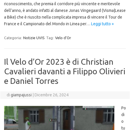
riconoscimento, che premia il corridore più vincente e meritevole
dell’anno, è andato infatti al danese Jonas Vingegaard (Visma|Lease
a Bike) che è riuscito nella complicata impresa di vincere il Tour de
France e il Campionato del Mondo in Linea per…
Leggi tutto »
Categoria:
Notizie UVIS
Tag:
Velo d'Or
Il Velo d’Or 2023 è di Christian
Cavalieri davanti a Filippo Olivieri
e Daniel Torres
di
giampajussi
|
Dicembre 26, 2024
Po
di
o
tu