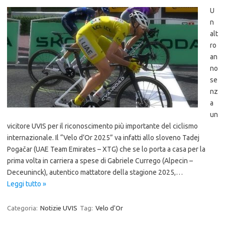
U
n
alt
ro
an
no
se
nz
a
un
vicitore UVIS per il riconoscimento più importante del ciclismo
internazionale. Il “Velo d’Or 2025” va infatti allo sloveno Tadej
Pogačar (UAE Team Emirates – XTG) che se lo porta a casa per la
prima volta in carriera a spese di Gabriele Currego (Alpecin –
Deceuninck), autentico mattatore della stagione 2025,…
Leggi tutto »
Categoria:
Notizie UVIS
Tag:
Velo d'Or