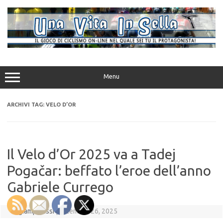
Vai
al
contenuto
Menu
ARCHIVI TAG:
VELO D’OR
Il Velo d’Or 2025 va a Tadej
Pogačar: beffato l’eroe dell’anno
Gabriele Currego
di
giampajussi
|
Dicembre 26, 2025