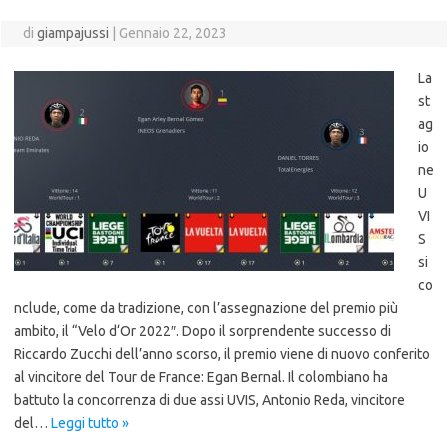
di
giampajussi
|
Gennaio 22, 2023
La
st
ag
io
ne
U
VI
S
si
co
nclude, come da tradizione, con l’assegnazione del premio più
ambito, il “Velo d‘Or 2022″. Dopo il sorprendente successo di
Riccardo Zucchi dell’anno scorso, il premio viene di nuovo conferito
al vincitore del Tour de France: Egan Bernal. Il colombiano ha
battuto la concorrenza di due assi UVIS, Antonio Reda, vincitore
del…
Leggi tutto »