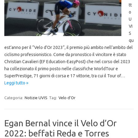
tt
o
U
VI
S
qu
est’anno per il “Velo d’Or 2023“, il premio più ambito nell’ambito del
ciclismo professionistico. Come da pronostico il vincitore è stato
Christian Cavalieri (EF Education-EasyPost) che nel corso del 2023
ha collezionato il primo posto nelle classifiche WorldTour e
SuperPrestige, 71 giorni di corsa e 17 vittorie, tra cui il Tour of…
Leggi tutto »
Categoria:
Notizie UVIS
Tag:
Velo d'Or
Egan Bernal vince il Velo d’Or
2022: beffati Reda e Torres