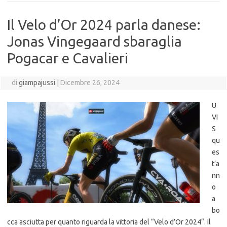
Il Velo d’Or 2024 parla danese:
Jonas Vingegaard sbaraglia
Pogacar e Cavalieri
di
giampajussi
|
Dicembre 26, 2024
U
VI
S
qu
es
t’a
nn
o
a
bo
cca asciutta per quanto riguarda la vittoria del “Velo d’Or 2024“. Il